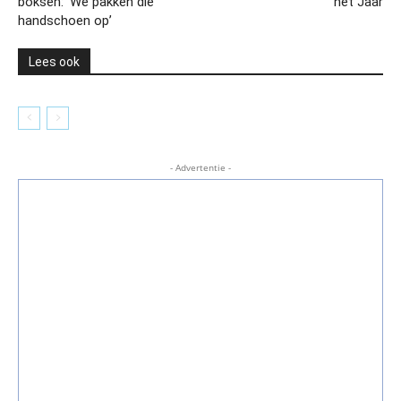
boksen: ‘We pakken die
het Jaar
handschoen op’
Lees ook
- Advertentie -