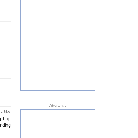
- Advertentie -
artikel
pt op
inding