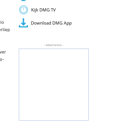
Kijk DMG TV
io
Download DMG App
rliep
- Advertentie -
ver
io-