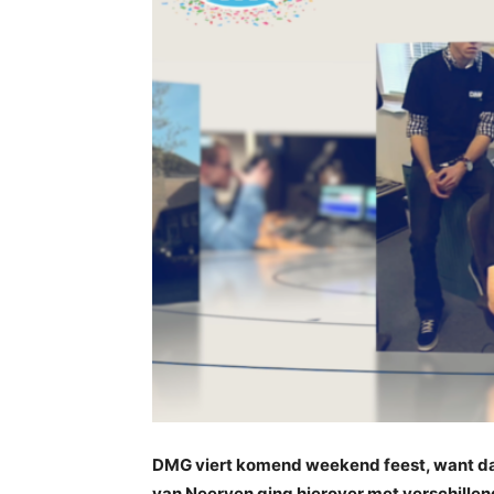
DMG viert komend weekend feest, want da
van Neerven ging hierover met verschillend