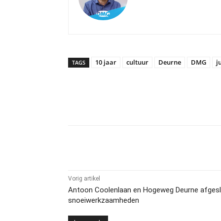
10 jaar
cultuur
Deurne
DMG
j
TAGS
Delen
Vorig artikel
Antoon Coolenlaan en Hogeweg Deurne afgesl
snoeiwerkzaamheden