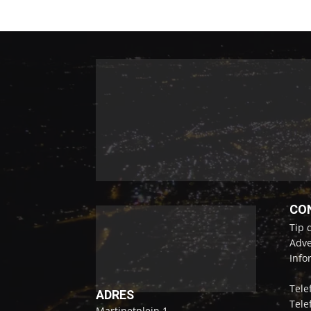
CO
Tip 
Adve
Info
Tele
ADRES
Tele
Martinetplein 1