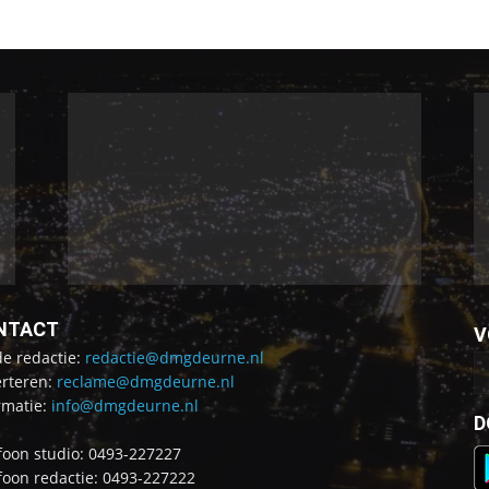
NTACT
V
de redactie:
redactie@dmgdeurne.nl
rteren:
reclame@dmgdeurne.nl
rmatie:
info@dmgdeurne.nl
D
foon studio: 0493-227227
foon redactie: 0493-227222