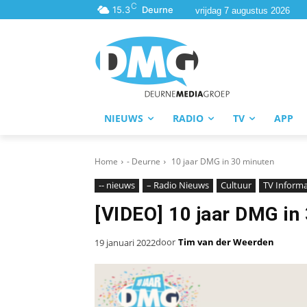
C
15.3
Deurne
vrijdag 7 augustus 2026
NIEUWS
RADIO
TV
APP
Home
- Deurne
10 jaar DMG in 30 minuten
-- nieuws
– Radio Nieuws
Cultuur
TV Informa
[VIDEO] 10 jaar DMG in
door
Tim van der Weerden
19 januari 2022