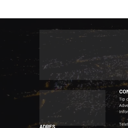
CO
Tip 
Adve
Info
Tele
ADRES