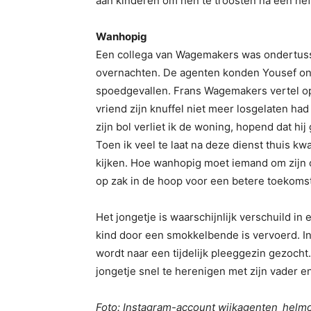
aan kinderen om hen te troosten na een he
Wanhopig
Een collega van Wagemakers was ondertusse
overnachten. De agenten konden Yousef on
spoedgevallen. Frans Wagemakers vertel op
vriend zijn knuffel niet meer losgelaten had
zijn bol verliet ik de woning, hopend dat h
Toen ik veel te laat na deze dienst thuis kw
kijken. Hoe wanhopig moet iemand om zijn o
op zak in de hoop voor een betere toekomst? 
Het jongetje is waarschijnlijk verschuild i
kind door een smokkelbende is vervoerd. I
wordt naar een tijdelijk pleeggezin gezoch
jongetje snel te herenigen met zijn vader 
Foto: Instagram-account wijkagenten_hel