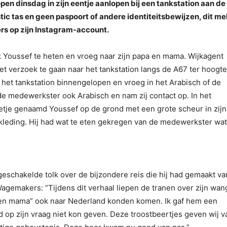
pen dinsdag in zijn eentje aanlopen bij een tankstation aan de
astic tas en geen paspoort of andere identiteitsbewijzen, dit me
s op zijn Instagram-account.
ek Youssef te heten en vroeg naar zijn papa en mama. Wijkagent
et verzoek te gaan naar het tankstation langs de A67 ter hoogt
 het tankstation binnengelopen en vroeg in het Arabisch of de
de medewerkster ook Arabisch en nam zij contact op. In het
getje genaamd Youssef op de grond met een grote scheur in zijn 
 kleding. Hij had wat te eten gekregen van de medewerkster wat 
geschakelde tolk over de bijzondere reis die hij had gemaakt va
Wagemakers: “Tijdens dit verhaal liepen de tranen over zijn wa
ba en mama” ook naar Nederland konden komen. Ik gaf hem een
d op zijn vraag niet kon geven. Deze troostbeertjes geven wij v