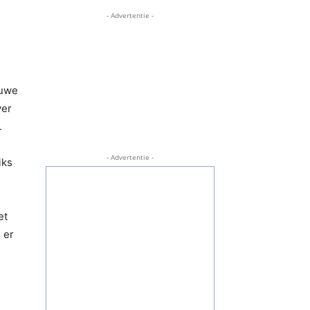
- Advertentie -
euwe
ver
.
- Advertentie -
iks
et
 er