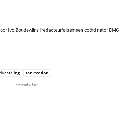
n door Ivo Boudewijns [redacteur/algemeen coördinator DMG]
vluchteling
tankstation
- Advertentie -