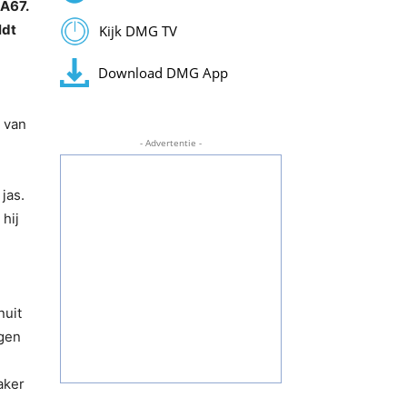
 A67.
ldt
Kijk DMG TV
Download DMG App
e van
- Advertentie -
jas.
hij
nuit
ngen
aker