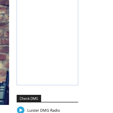
Check DMG
Luister DMG Radio