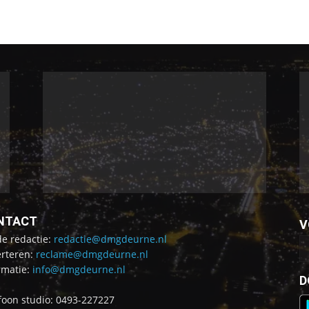
NTACT
V
de redactie:
redactie@dmgdeurne.nl
rteren:
reclame@dmgdeurne.nl
rmatie:
info@dmgdeurne.nl
D
foon studio: 0493-227227