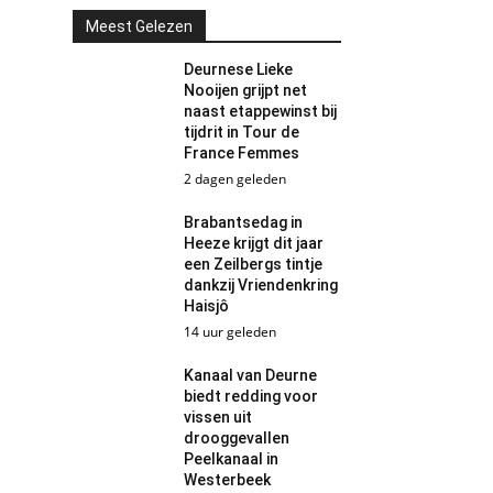
Meest Gelezen
Deurnese Lieke
Nooijen grijpt net
naast etappewinst bij
tijdrit in Tour de
France Femmes
2 dagen geleden
Brabantsedag in
Heeze krijgt dit jaar
een Zeilbergs tintje
dankzij Vriendenkring
Haisjô
14 uur geleden
Kanaal van Deurne
biedt redding voor
vissen uit
drooggevallen
Peelkanaal in
Westerbeek