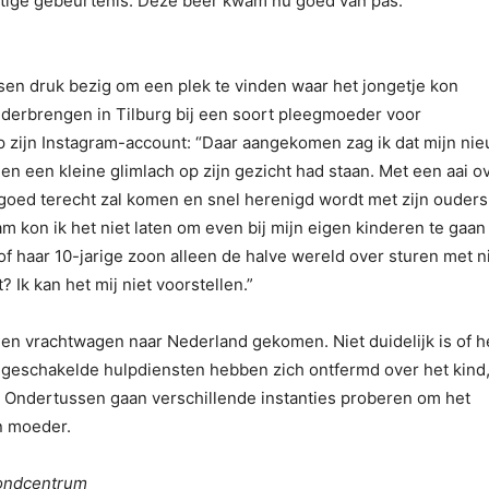
ftige gebeurtenis. Deze beer kwam nu goed van pas.”
n druk bezig om een plek te vinden waar het jongetje kon
derbrengen in Tilburg bij een soort pleegmoeder voor
 zijn Instagram-account: “Daar aangekomen zag ik dat mijn ni
 en een kleine glimlach op zijn gezicht had staan. Met een aai o
ij goed terecht zal komen en snel herenigd wordt met zijn ouders
am kon ik het niet laten om even bij mijn eigen kinderen te gaan
f haar 10-jarige zoon alleen de halve wereld over sturen met n
Ik kan het mij niet voorstellen.”
n een vrachtwagen naar Nederland gekomen. Niet duidelijk is of h
ngeschakelde hulpdiensten hebben zich ontfermd over het kind,
t. Ondertussen gaan verschillende instanties proberen om het
en moeder.
mondcentrum