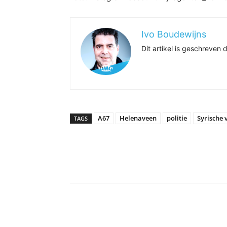
Ivo Boudewijns
Dit artikel is geschreve
A67
Helenaveen
politie
Syrische 
TAGS
Delen