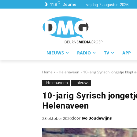
C
11.8
Deurne
vrijdag 7 augustus 2026
NIEUWS
RADIO
TV
APP
Home
- Helenaveen
10-jarig Syrisch jongetje klopt 
- Helenaveen
-- nieuws
10-jarig Syrisch jongetj
Helenaveen
door
Ivo Boudewijns
28 oktober 2020