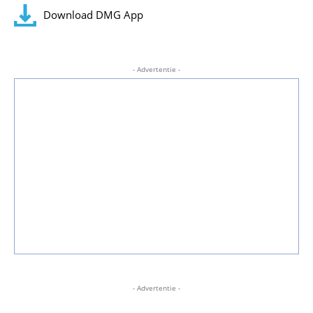
Download DMG App
- Advertentie -
- Advertentie -