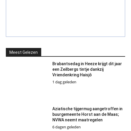
Meest Gelezen
Brabantsedag in Heeze krijgt dit jaar
een Zeilbergs tintje dankzij
Vriendenkring Haisjô
1 dag geleden
Aziatische tijgermug aangetroffen in
buurgemeente Horst aan de Maas;
NVWA neemt maatregelen
6 dagen geleden