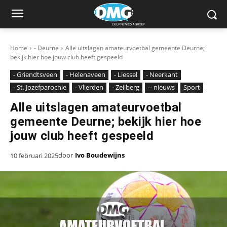
Home
- Deurne
Alle uitslagen amateurvoetbal gemeente Deurne;
bekijk hier hoe jouw club heeft gespeeld
- Griendtsveen
- Helenaveen
- Liessel
- Neerkant
- St. Jozefparochie
- Vlierden
- Zeilberg
-- nieuws
Sport
Alle uitslagen amateurvoetbal
gemeente Deurne; bekijk hier hoe
jouw club heeft gespeeld
door
Ivo Boudewijns
10 februari 2025