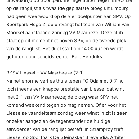
uitwedstrijd op Sportpark Beringe Buiten tegen BEVO. De
op de ranglijst als twaalfde geplaatste ploeg uit Limburg
had geen weerwoord op de vier doelpunten van SPV. Op
Sportpark Hoge Zijde ontvangt het team van William van
Moorsel aanstaande zondag VV Maarheze. Deze club
staat op dit moment net boven SPV, op de tweede plek
van de ranglijst. Het duel start om 14.00 uur en wordt
gefloten door scheidsrechter Bart Hendriks.
RKSV Liessel – VV Maarheeze
(2-1)
Na het enorme verlies thuis tegen FC Oda met 0-7 nu
toch ineens een knappe prestatie van Liessel dat wint
met 2-1 van VV Maarheeze; de ploeg waar SPV het
komend weekend tegen op mag nemen. Of er voor het
Liesselse vaandelteam zondag weer winst in zit is zeer
onzeker aangezien de tegenstander de huidige
aanvoerder van de ranglijst betreft. In Stramproy treft
Liessel op Sportpark De Steinakker Brevendia. Arbiter