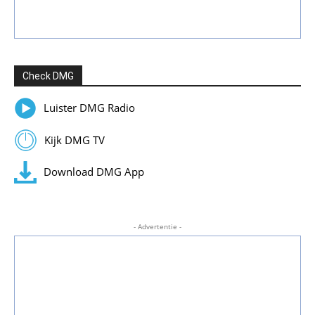
Check DMG
Luister DMG Radio
Kijk DMG TV
Download DMG App
- Advertentie -