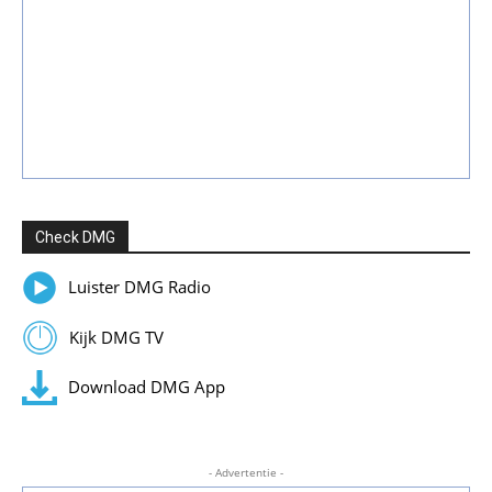
Check DMG
Luister DMG Radio
Kijk DMG TV
Download DMG App
- Advertentie -