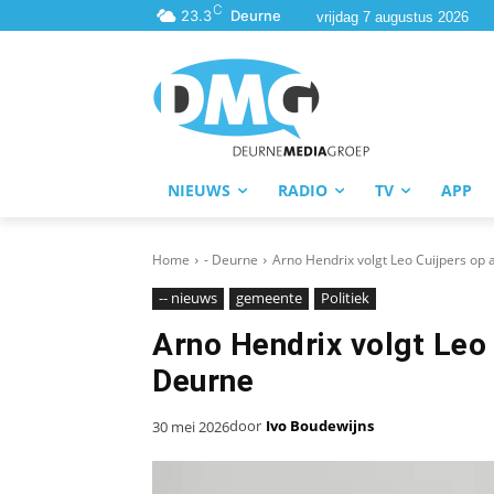
C
23.3
Deurne
vrijdag 7 augustus 2026
NIEUWS
RADIO
TV
APP
Home
- Deurne
Arno Hendrix volgt Leo Cuijpers op 
-- nieuws
gemeente
Politiek
Arno Hendrix volgt Leo 
Deurne
door
Ivo Boudewijns
30 mei 2026