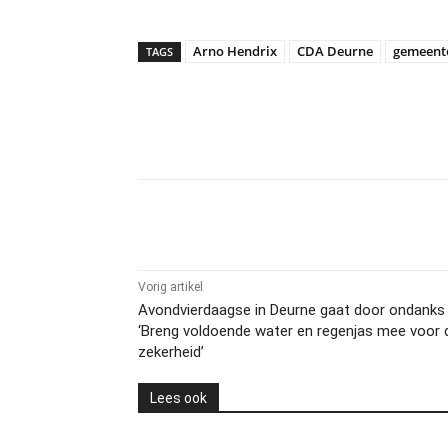
Arno Hendrix
CDA Deurne
gemeente
TAGS
Delen
Vorig artikel
Avondvierdaagse in Deurne gaat door ondanks 
‘Breng voldoende water en regenjas mee voor 
zekerheid’
Lees ook