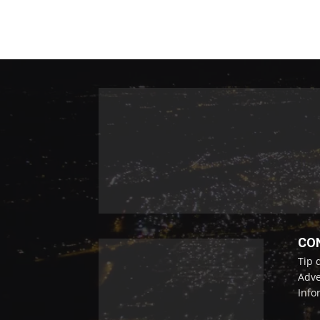
CO
Tip 
Adve
Info