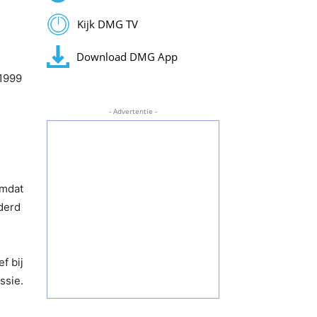
Kijk DMG TV
Download DMG App
 1999
- Advertentie -
omdat
nderd
f bij
ssie.