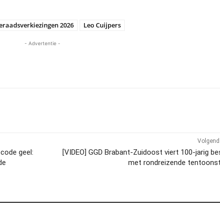
raadsverkiezingen 2026
Leo Cuijpers
- Advertentie -
Volgend 
code geel:
[VIDEO] GGD Brabant-Zuidoost viert 100-jarig b
de
met rondreizende tentoonst