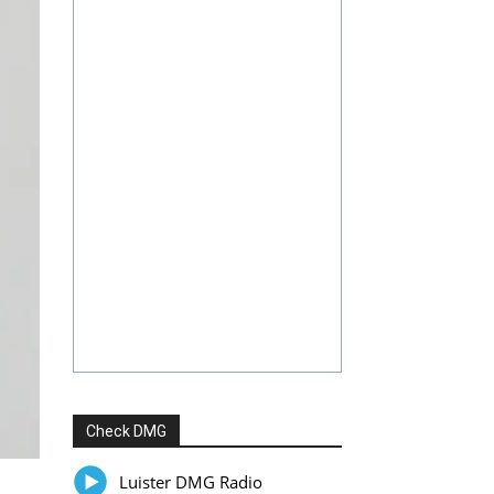
Check DMG
Luister DMG Radio