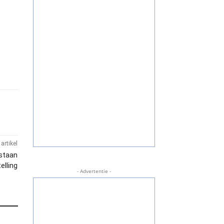
artikel
estaan
elling
- Advertentie -