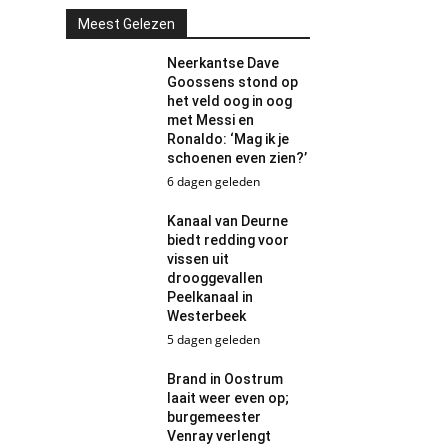
Meest Gelezen
Neerkantse Dave
Goossens stond op
het veld oog in oog
met Messi en
Ronaldo: ‘Mag ik je
schoenen even zien?’
6 dagen geleden
Kanaal van Deurne
biedt redding voor
vissen uit
drooggevallen
Peelkanaal in
Westerbeek
5 dagen geleden
Brand in Oostrum
laait weer even op;
burgemeester
Venray verlengt