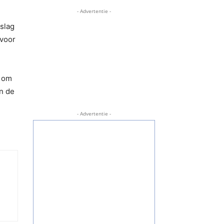
- Advertentie -
slag
 voor
d om
n de
- Advertentie -