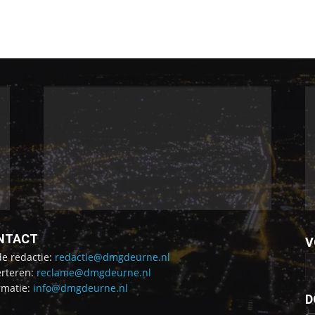
NTACT
V
de redactie:
redactie@dmgdeurne.nl
rteren:
reclame@dmgdeurne.nl
rmatie:
info@dmgdeurne.nl
D