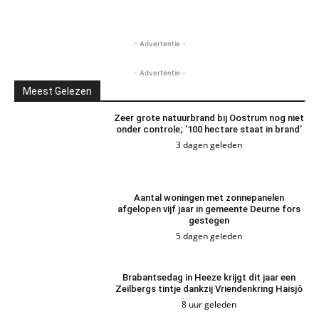
- Advertentie -
- Advertentie -
Meest Gelezen
Zeer grote natuurbrand bij Oostrum nog niet
onder controle; ‘100 hectare staat in brand’
3 dagen geleden
Aantal woningen met zonnepanelen
afgelopen vijf jaar in gemeente Deurne fors
gestegen
5 dagen geleden
Brabantsedag in Heeze krijgt dit jaar een
Zeilbergs tintje dankzij Vriendenkring Haisjô
8 uur geleden