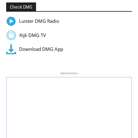
Check DMG
Luister DMG Radio
Kijk DMG TV
Download DMG App
- Advertentie -