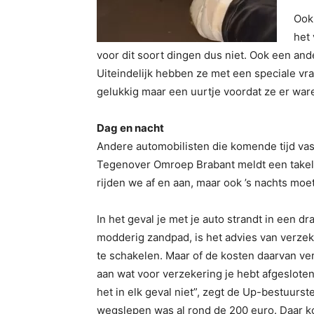
Ook
het
voor dit soort dingen dus niet. Ook een a
Uiteindelijk hebben ze met een speciale vr
gelukkig maar een uurtje voordat ze er war
Dag en nacht
Andere automobilisten die komende tijd va
Tegenover Omroep Brabant meldt een takelbe
rijden we af en aan, maar ook ’s nachts moe
In het geval je met je auto strandt in een d
modderig zandpad, is het advies van verzek
te schakelen. Maar of de kosten daarvan ve
aan wat voor verzekering je hebt afgeslote
het in elk geval niet”, zegt de Up-bestuurst
wegslepen was al rond de 200 euro. Daar k