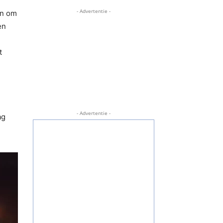
- Advertentie -
en om
en
t
- Advertentie -
ag