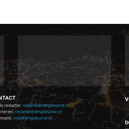
NTACT
V
de redactie:
redactie@dmgdeurne.nl
rteren:
reclame@dmgdeurne.nl
rmatie:
info@dmgdeurne.nl
D