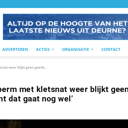
ADVERTEREN
ACTIES
ORGANISATIE
CONTACT
snat weer blijkt geen goede...
berm met kletsnat weer blijkt gee
t dat gaat nog wel’