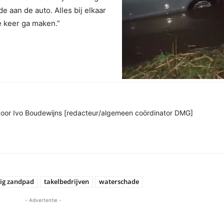
e aan de auto. Alles bij elkaar
e keer ga maken.”
n door Ivo Boudewijns [redacteur/algemeen coördinator DMG]
ig zandpad
takelbedrijven
waterschade
- Advertentie -