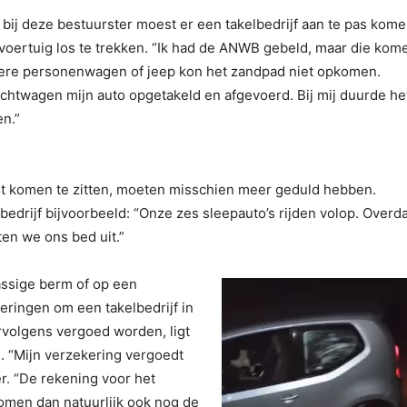
 bij deze bestuurster moest er een takelbedrijf aan te pas kom
 voertuig los te trekken. “Ik had de ANWB gebeld, maar die kom
ndere personenwagen of jeep kon het zandpad niet opkomen.
achtwagen mijn auto opgetakeld en afgevoerd. Bij mij duurde he
en.”
st komen te zitten, moeten misschien meer geduld hebben.
drijf bijvoorbeeld: “Onze zes sleepauto’s rijden volop. Overd
ten we ons bed uit.”
rassige berm of op een
eringen om een takelbedrijf in
rvolgens vergoed worden, ligt
n. “Mijn verzekering vergoedt
er. “De rekening voor het
omen dan natuurlijk ook nog de