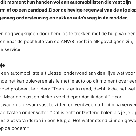
p dit moment hun handen vol aan automobilisten die vast zijn
erm of op een zandpad. Door de hevige regenval van de afgelo
genoeg ondersteuning en zakken auto’s weg in de modder.
gen nog wegkrijgen door hem los te trekken met de hulp van een
len naar de pechhulp van de ANWB heeft in elk geval geen zin,
un service.
pje
een automobiliste uit Liessel ondervond aan den lijve wat voor
nde het kan opleveren als je met je auto op dit moment over ee
pad probeert te rijden: “Toen ik er in reed, dacht ik dat het wel
. Maar de plassen bleken veel dieper dan ik dacht.” Haar
kswagen Up kwam vast te zitten en verdween tot ruim halverwe
ielkasten onder water. “Dat is echt ontzettend balen als je je U
ens ziet veranderen in een Blupje. Het water stond binnen gew
 op de bodem.”