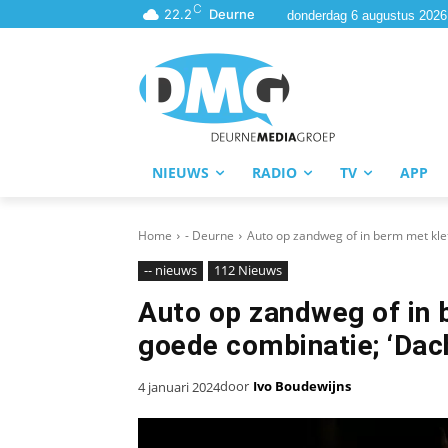
C
22.2
Deurne
donderdag 6 augustus 2026
NIEUWS
RADIO
TV
APP
Home
- Deurne
Auto op zandweg of in berm met klet
-- nieuws
112 Nieuws
Auto op zandweg of in 
goede combinatie; ‘Dach
door
Ivo Boudewijns
4 januari 2024