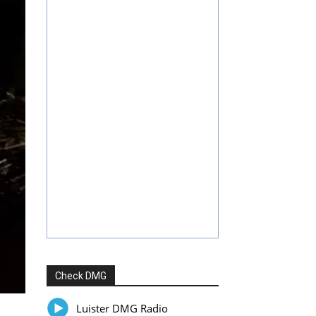
Check DMG
Luister DMG Radio