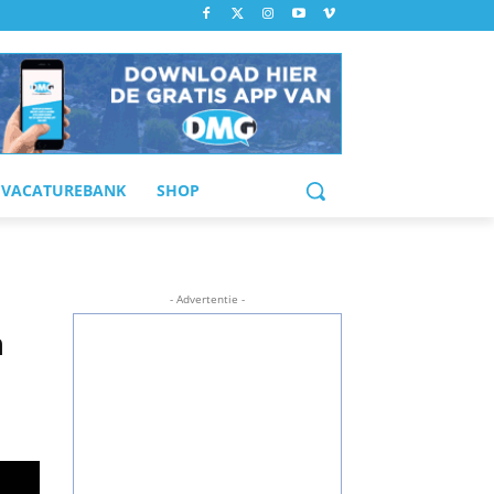
VACATUREBANK
SHOP
- Advertentie -
n