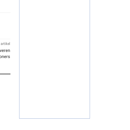
artikel
everen
woners