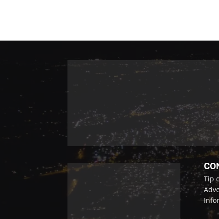
CO
Tip 
Adve
Info