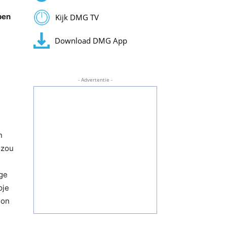
pen
Kijk DMG TV
Download DMG App
- Advertentie -
n
 zou
ge
pje
oon