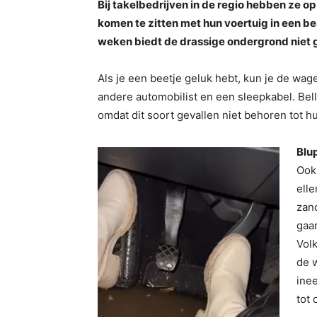
Bij takelbedrijven in de regio hebben ze o
komen te zitten met hun voertuig in een b
weken biedt de drassige ondergrond niet 
Als je een beetje geluk hebt, kun je de wa
andere automobilist en een sleepkabel. Bel
omdat dit soort gevallen niet behoren tot h
Blu
Ook 
elle
zand
gaan
Vol
de w
ine
tot