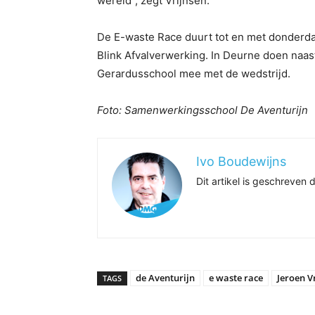
wereld”, zegt Vrijnsen.
De E-waste Race duurt tot en met donderda
Blink Afvalverwerking. In Deurne doen naas
Gerardusschool mee met de wedstrijd.
Foto: Samenwerkingsschool De Aventurijn
Ivo Boudewijns
Dit artikel is geschreve
de Aventurijn
e waste race
Jeroen V
TAGS