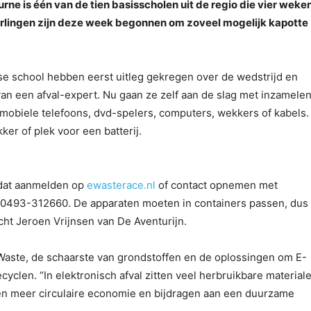
ne is één van de tien basisscholen uit de regio die vier weke
rlingen zijn deze week begonnen om zoveel mogelijk kapotte
se school hebben eerst uitleg gekregen over de wedstrijd en
n een afval-expert. Nu gaan ze zelf aan de slag met inzamele
 mobiele telefoons, dvd-spelers, computers, wekkers of kabels.
kker of plek voor een batterij.
e dat aanmelden op
ewasterace.nl
of contact opnemen met
 0493-312660. De apparaten moeten in containers passen, dus
acht Jeroen Vrijnsen van De Aventurijn.
-Waste, de schaarste van grondstoffen en de oplossingen om E-
cyclen. “In elektronisch afval zitten veel herbruikbare material
en meer circulaire economie en bijdragen aan een duurzame