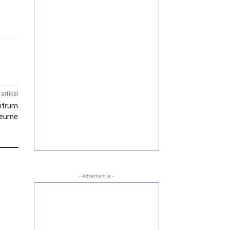
artikel
entrum
eurne
- Advertentie -