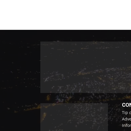
CO
Tip 
Adve
Info