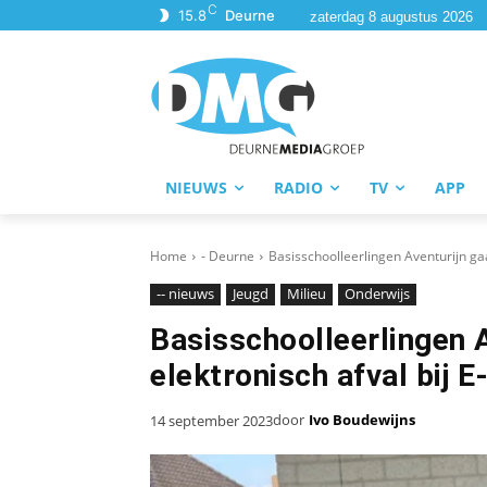
C
15.8
Deurne
zaterdag 8 augustus 2026
NIEUWS
RADIO
TV
APP
Home
- Deurne
Basisschoolleerlingen Aventurijn gaa
-- nieuws
Jeugd
Milieu
Onderwijs
Basisschoolleerlingen A
elektronisch afval bij 
door
Ivo Boudewijns
14 september 2023