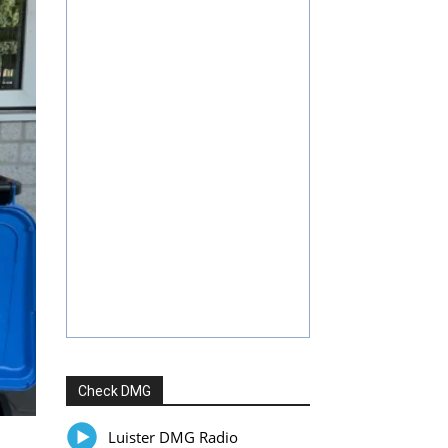
Check DMG
Luister DMG Radio