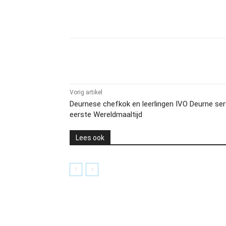
Delen
Vorig artikel
Deurnese chefkok en leerlingen IVO Deurne se
eerste Wereldmaaltijd
Lees ook