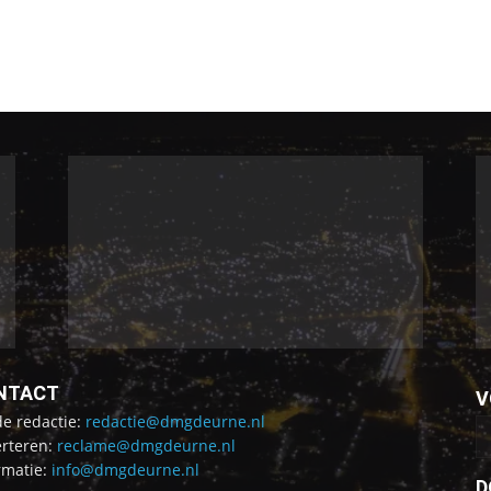
NTACT
V
de redactie:
redactie@dmgdeurne.nl
rteren:
reclame@dmgdeurne.nl
rmatie:
info@dmgdeurne.nl
D