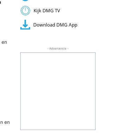
n
Kijk DMG TV
Download DMG App
n en
- Advertentie -
en en