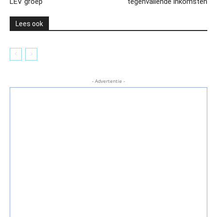
LEV groep
tegenvallende inkomsten
Lees ook
- Advertentie -