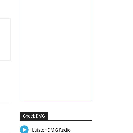
Check DMG
Luister DMG Radio