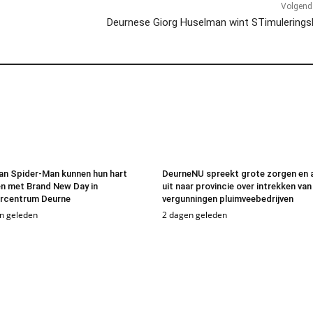
Volgend 
Deurnese Giorg Huselman wint STimulerings
an Spider-Man kunnen hun hart
DeurneNU spreekt grote zorgen en 
n met Brand New Day in
uit naar provincie over intrekken van
urcentrum Deurne
vergunningen pluimveebedrijven
n geleden
2 dagen geleden