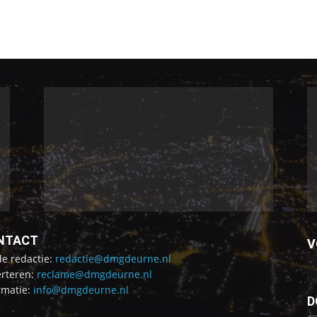
NTACT
V
de redactie:
redactie@dmgdeurne.nl
rteren:
reclame@dmgdeurne.nl
rmatie:
info@dmgdeurne.nl
D