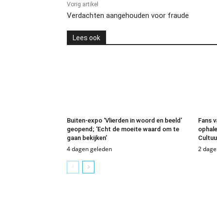
Vorig artikel
Verdachten aangehouden voor fraude
Lees ook
Buiten-expo ‘Vlierden in woord en beeld’
Fans v
geopend; ‘Echt de moeite waard om te
ophale
gaan bekijken’
Cultu
4 dagen geleden
2 dage