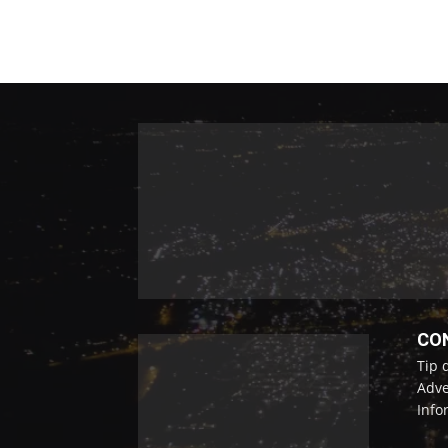
CO
Tip 
Adve
Info