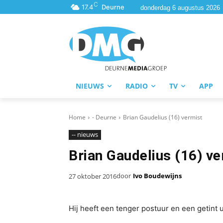
C
17.4
Deurne
donderdag 6 augustus 2026
NIEUWS
RADIO
TV
APP
Home
- Deurne
Brian Gaudelius (16) vermist
-- nieuws
Brian Gaudelius (16) ve
door
Ivo Boudewijns
27 oktober 2016
Hij heeft een tenger postuur en een getint ui