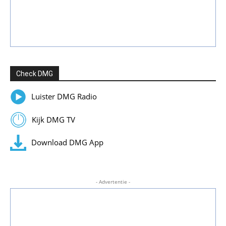
Check DMG
Luister DMG Radio
Kijk DMG TV
Download DMG App
- Advertentie -