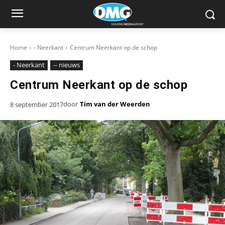
Home
- Neerkant
Centrum Neerkant op de schop
- Neerkant
-- nieuws
Centrum Neerkant op de schop
door
Tim van der Weerden
8 september 2017