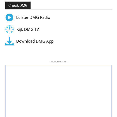
Check DMG
Luister DMG Radio
Kijk DMG TV
Download DMG App
- Advertentie -