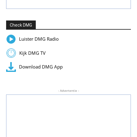
Check DMG
Luister DMG Radio
Kijk DMG TV
Download DMG App
- Advertentie -