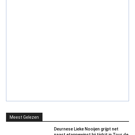
Meest Gelezen
Deurnese Lieke Nooijen grijpt net
naast etappewinst bij tijdrit in Tour de