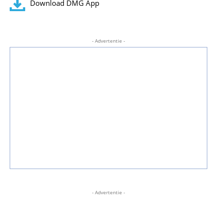
Download DMG App
- Advertentie -
- Advertentie -