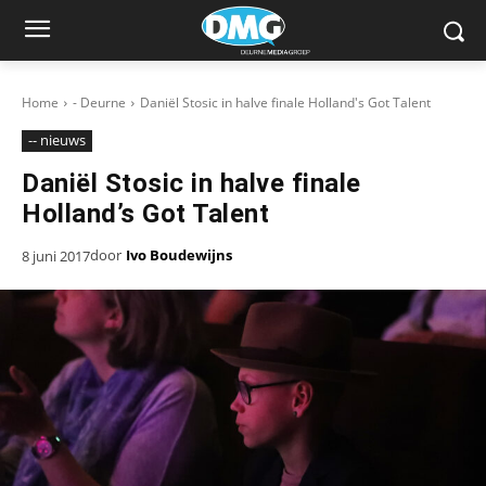
Home
- Deurne
Daniël Stosic in halve finale Holland's Got Talent
-- nieuws
Daniël Stosic in halve finale
Holland’s Got Talent
door
Ivo Boudewijns
8 juni 2017