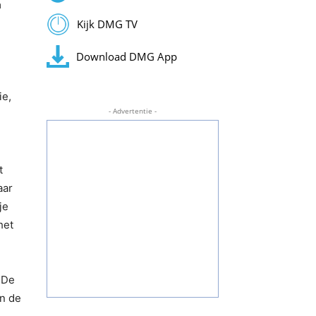
a
Kijk DMG TV
Download DMG App
ie,
- Advertentie -
t
aar
je
het
 De
en de