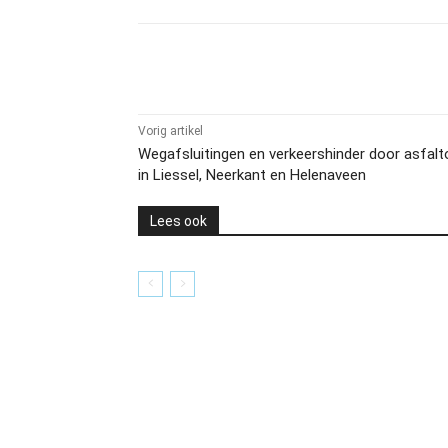
Delen
Vorig artikel
Wegafsluitingen en verkeershinder door asfal
in Liessel, Neerkant en Helenaveen
Lees ook