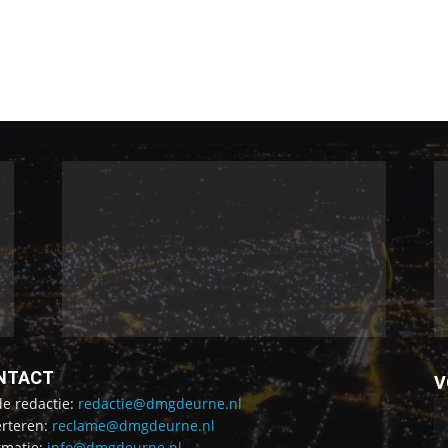
NTACT
V
de redactie:
redactie@dmgdeurne.nl
rteren:
reclame@dmgdeurne.nl
rmatie:
info@dmgdeurne.nl