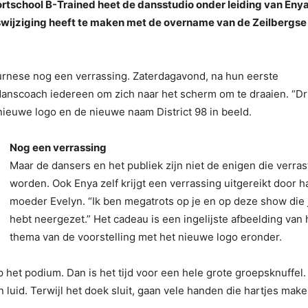
ortschool B-Trained heet de dansstudio onder leiding van Eny
swijziging heeft te maken met de overname van de Zeilbergse
urnese nog een verrassing. Zaterdagavond, na hun eerste
nscoach iedereen om zich naar het scherm om te draaien. “Dr
 nieuwe logo en de nieuwe naam District 98 in beeld.
Nog een verrassing
Maar de dansers en het publiek zijn niet de enigen die verras
worden. Ook Enya zelf krijgt een verrassing uitgereikt door h
moeder Evelyn. “Ik ben megatrots op je en op deze show die 
hebt neergezet.” Het cadeau is een ingelijste afbeelding van 
thema van de voorstelling met het nieuwe logo eronder.
p het podium. Dan is het tijd voor een hele grote groepsknuffel.
luid. Terwijl het doek sluit, gaan vele handen die hartjes mak