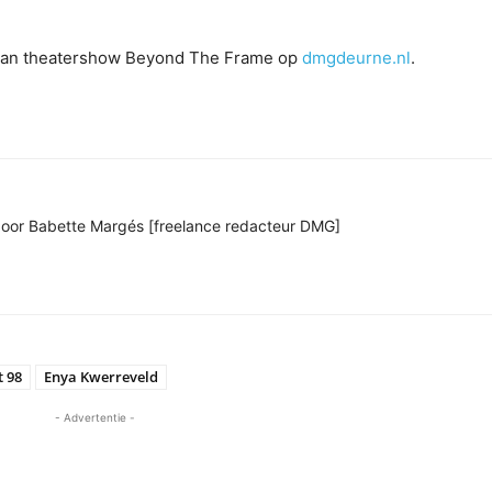
g van theatershow Beyond The Frame op
dmgdeurne.nl
.
 door Babette Margés [freelance redacteur DMG]
t 98
Enya Kwerreveld
- Advertentie -