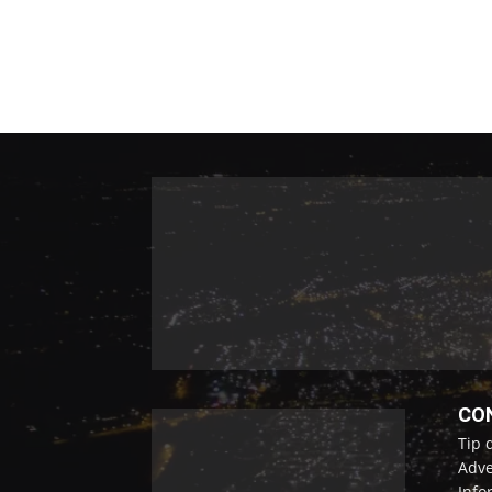
CO
Tip 
Adve
Info