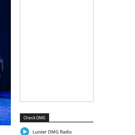
Check DMG
Luister DMG Radio