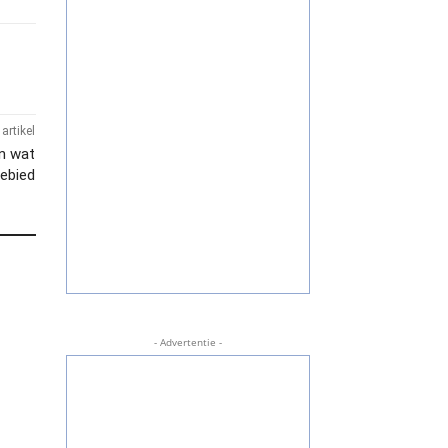
artikel
en wat
gebied
- Advertentie -