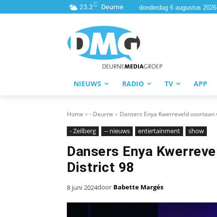
C
23.2
Deurne
donderdag 6 augustus 2026
NIEUWS
RADIO
TV
APP
Home
- Deurne
Dansers Enya Kwerreveld voortaan v
- Zeilberg
-- nieuws
entertainment
show
Dansers Enya Kwerreve
District 98
door
Babette Margés
8 juni 2024