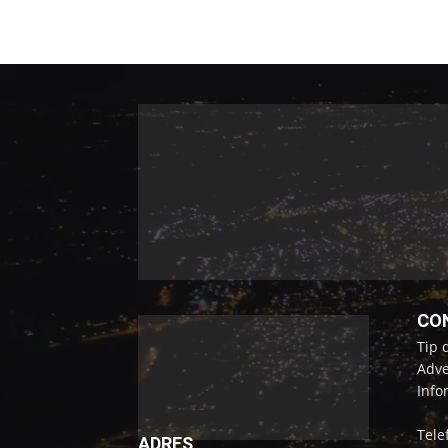
CO
Tip 
Adve
Info
Tele
ADRES