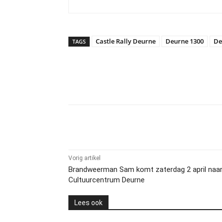
Castle Rally Deurne
Deurne 1300
De
TAGS
Delen
Vorig artikel
Brandweerman Sam komt zaterdag 2 april naa
Cultuurcentrum Deurne
Lees ook