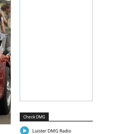
Check DMG
Luister DMG Radio