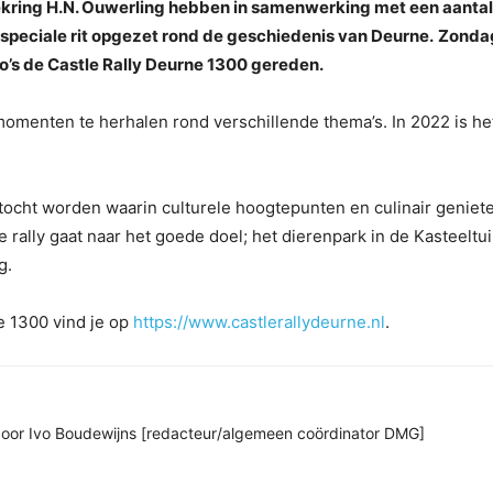
ring H.N. Ouwerling hebben in samenwerking met een aantal
speciale rit opgezet rond de geschiedenis van Deurne.
Zonda
o’s de Castle Rally Deurne 1300 gereden.
momenten te herhalen rond verschillende thema’s. In 2022 is he
tocht worden waarin culturele hoogtepunten en culinair geniet
ally gaat naar het goede doel; het dierenpark in de Kasteeltu
g.
e 1300 vind je op
https://www.castlerallydeurne.nl
.
n door Ivo Boudewijns [redacteur/algemeen coördinator DMG]