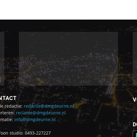
NTACT
V
de redactie:
redactie@dmgdeurne.nl
rteren:
reclame@dmgdeurne.nl
rmatie:
info@dmgdeurne.nl
D
foon studio: 0493-227227