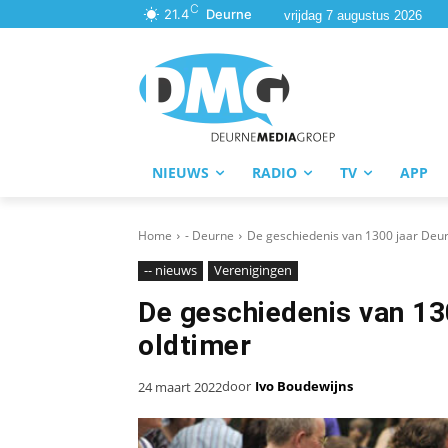
C
21.4
Deurne
vrijdag 7 augustus 2026
NIEUWS
RADIO
TV
APP
Home
- Deurne
De geschiedenis van 1300 jaar Deur
-- nieuws
Verenigingen
De geschiedenis van 13
oldtimer
door
Ivo Boudewijns
24 maart 2022