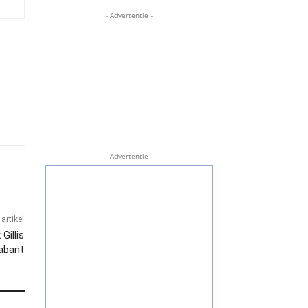
- Advertentie -
- Advertentie -
artikel
Gillis
abant