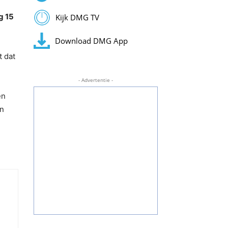
g 15
Kijk DMG TV
Download DMG App
t dat
- Advertentie -
en
in