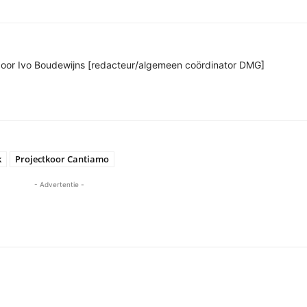
n door Ivo Boudewijns [redacteur/algemeen coördinator DMG]
k
Projectkoor Cantiamo
- Advertentie -