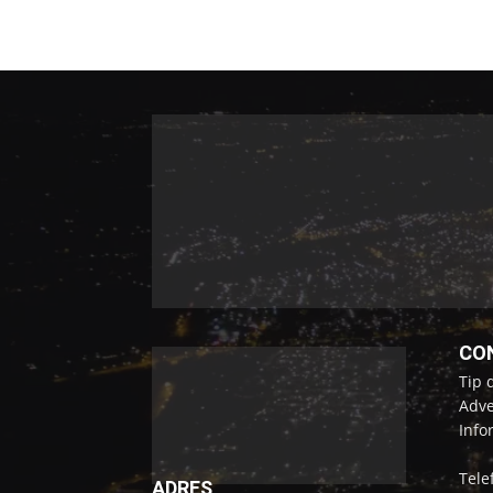
CO
Tip 
Adve
Info
Tele
ADRES