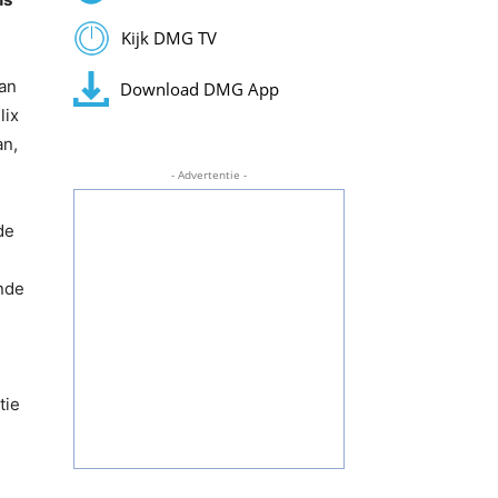
Kijk DMG TV
van
Download DMG App
lix
an,
- Advertentie -
de
ende
tie