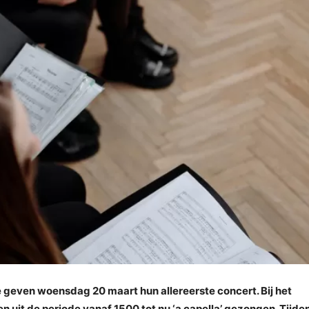
geven woensdag 20 maart hun allereerste concert. Bij het
uit de periode vanaf 1500 tot nu ‘a capella’ gezongen. Tijde