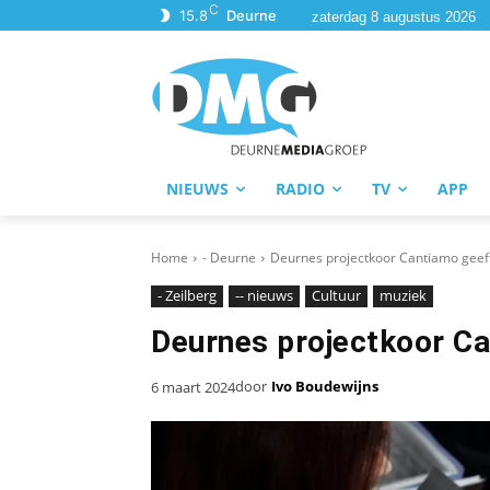
C
15.8
Deurne
zaterdag 8 augustus 2026
NIEUWS
RADIO
TV
APP
Home
- Deurne
Deurnes projectkoor Cantiamo geeft
- Zeilberg
-- nieuws
Cultuur
muziek
Deurnes projectkoor Ca
door
Ivo Boudewijns
6 maart 2024