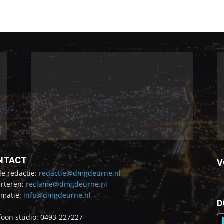
NTACT
V
de redactie:
redactie@dmgdeurne.nl
rteren:
reclame@dmgdeurne.nl
rmatie:
info@dmgdeurne.nl
D
foon studio: 0493-227227