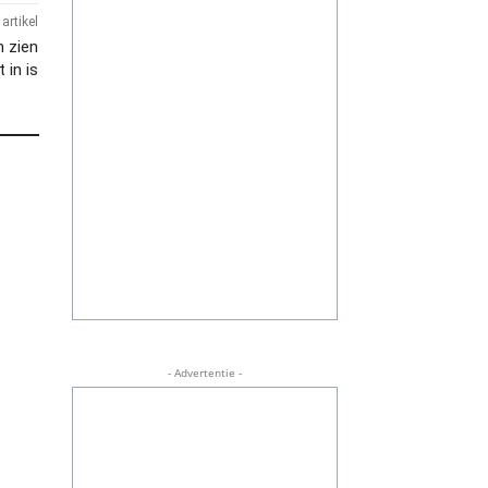
artikel
n zien
 in is
- Advertentie -