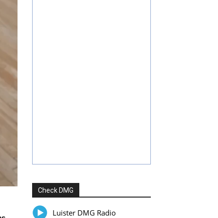
Check DMG
Luister DMG Radio
ns