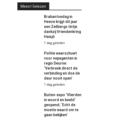
Meest Gelezen
Brabantsedag in
Heeze krijgt dit jaar
een Zeilbergs tintje
dankzij Vriendenkring
Haisjô
1 dag geleden
Politie waarschuwt
voor nepagenten in
regio Deurne:
‘Verbreek direct de
verbinding en doe de
deur nooit open’
1 dag geleden
Buiten-expo ‘Vlierden
in woord en beeld’
geopend; ‘Echt de
moeite waard om te
gaan bekijken’