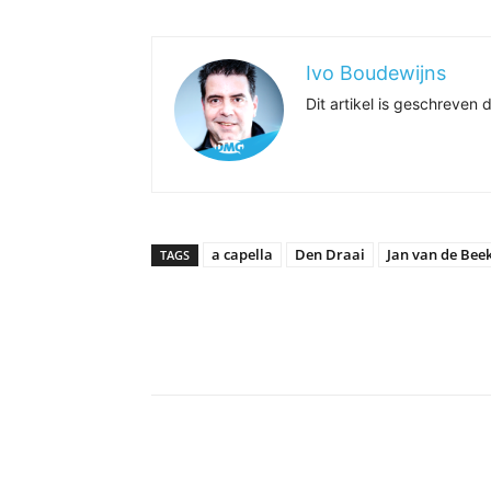
Ivo Boudewijns
Dit artikel is geschreve
a capella
Den Draai
Jan van de Bee
TAGS
Delen