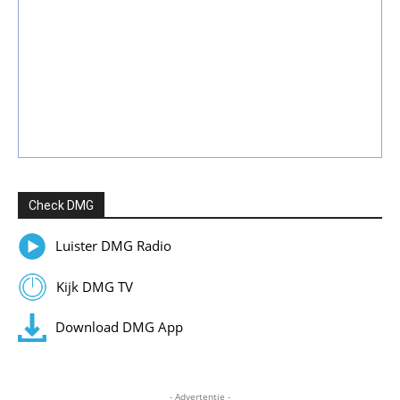
Check DMG
Luister DMG Radio
Kijk DMG TV
Download DMG App
- Advertentie -