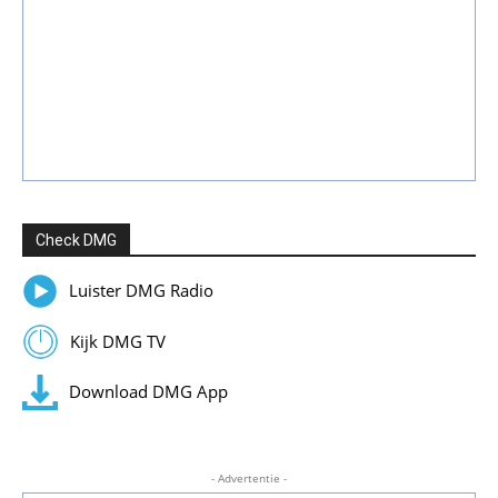
Check DMG
Luister DMG Radio
Kijk DMG TV
Download DMG App
- Advertentie -