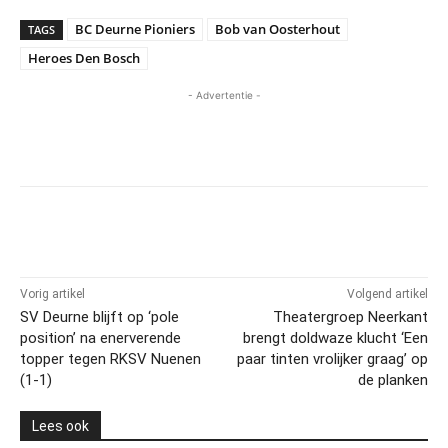
BC Deurne Pioniers
Bob van Oosterhout
TAGS
Heroes Den Bosch
- Advertentie -
Vorig artikel
Volgend artikel
SV Deurne blijft op ‘pole
Theatergroep Neerkant
position’ na enerverende
brengt doldwaze klucht ‘Een
topper tegen RKSV Nuenen
paar tinten vrolijker graag’ op
(1-1)
de planken
Lees ook