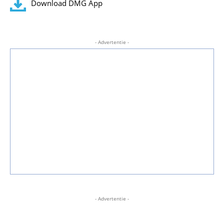
Download DMG App
- Advertentie -
- Advertentie -