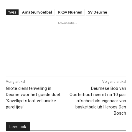
Amateurvoetbal
RKSV Nuenen
SV Deurne
TAGS
- Advertentie -
Vorig artikel
Volgend artikel
Grote dienstenveiling in
Deurnese Bob van
Deurne voor het goede doel:
Oosterhout neemt na 10 jaar
‘Kavellijst staat vol unieke
afscheid als eigenaar van
pareltjes’
basketbalclub Heroes Den
Bosch
Lees ook