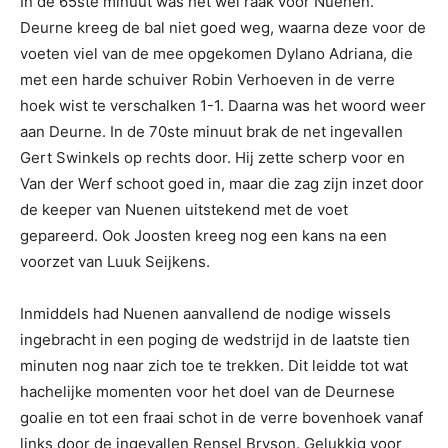
In de 65ste minuut was het wel raak voor Nuenen.
Deurne kreeg de bal niet goed weg, waarna deze voor de
voeten viel van de mee opgekomen Dylano Adriana, die
met een harde schuiver Robin Verhoeven in de verre
hoek wist te verschalken 1-1. Daarna was het woord weer
aan Deurne. In de 70ste minuut brak de net ingevallen
Gert Swinkels op rechts door. Hij zette scherp voor en
Van der Werf schoot goed in, maar die zag zijn inzet door
de keeper van Nuenen uitstekend met de voet
gepareerd. Ook Joosten kreeg nog een kans na een
voorzet van Luuk Seijkens.
Inmiddels had Nuenen aanvallend de nodige wissels
ingebracht in een poging de wedstrijd in de laatste tien
minuten nog naar zich toe te trekken. Dit leidde tot wat
hachelijke momenten voor het doel van de Deurnese
goalie en tot een fraai schot in de verre bovenhoek vanaf
links door de ingevallen Rensel Bryson. Gelukkig voor