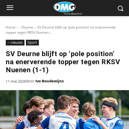
Home
- Deurne
SV Deurne blijft op ‘pole position’ na enerverende
topper tegen RKSV Nuenen...
-- nieuws
Sport
SV Deurne blijft op ‘pole position’
na enerverende topper tegen RKSV
Nuenen (1-1)
door
Ivo Boudewijns
11 mei 2026