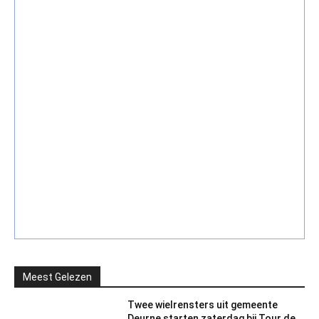
Meest Gelezen
Twee wielrensters uit gemeente
Deurne starten zaterdag bij Tour de