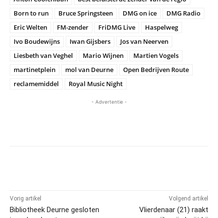
Born to run
Bruce Springsteen
DMG on ice
DMG Radio
Eric Welten
FM-zender
FriDMG Live
Haspelweg
Ivo Boudewijns
Iwan Gijsbers
Jos van Neerven
Liesbeth van Veghel
Mario Wijnen
Martien Vogels
martinetplein
mol van Deurne
Open Bedrijven Route
reclamemiddel
Royal Music Night
- Advertentie -
Vorig artikel
Volgend artikel
Bibliotheek Deurne gesloten
Vlierdenaar (21) raakt