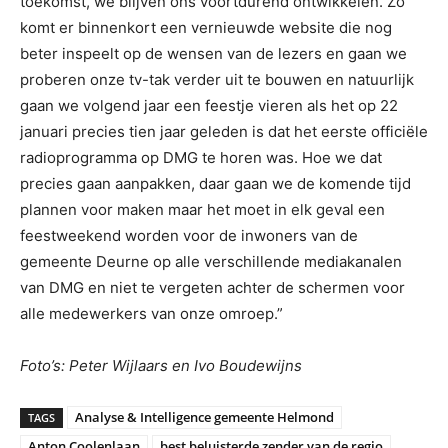
toekomst, we blijven ons voortdurend ontwikkelen. Zo
komt er binnenkort een vernieuwde website die nog
beter inspeelt op de wensen van de lezers en gaan we
proberen onze tv-tak verder uit te bouwen en natuurlijk
gaan we volgend jaar een feestje vieren als het op 22
januari precies tien jaar geleden is dat het eerste officiële
radioprogramma op DMG te horen was. Hoe we dat
precies gaan aanpakken, daar gaan we de komende tijd
plannen voor maken maar het moet in elk geval een
feestweekend worden voor de inwoners van de
gemeente Deurne op alle verschillende mediakanalen
van DMG en niet te vergeten achter de schermen voor
alle medewerkers van onze omroep.”
Foto’s: Peter Wijlaars en Ivo Boudewijns
Analyse & Intelligence gemeente Helmond
TAGS
Anton Coolenlaan
best beluisterde zender van de regio