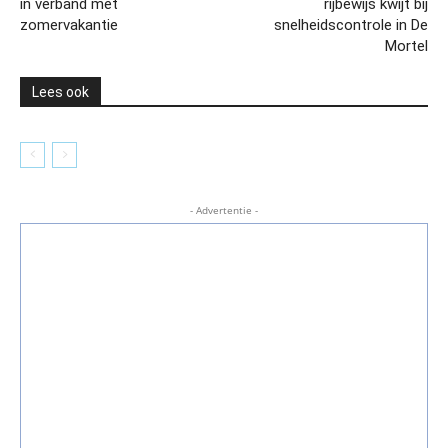
in verband met
rijbewijs kwijt bij
zomervakantie
snelheidscontrole in De
Mortel
Lees ook
- Advertentie -