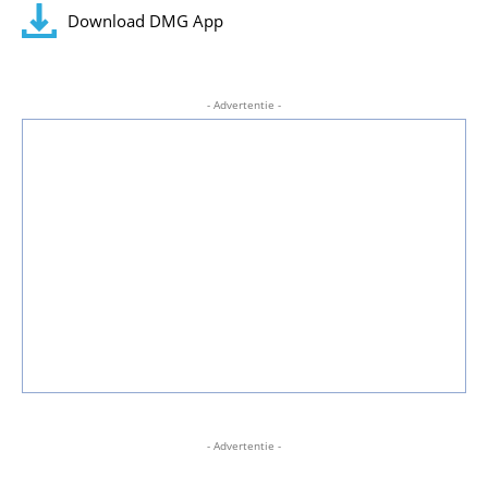
Download DMG App
- Advertentie -
- Advertentie -