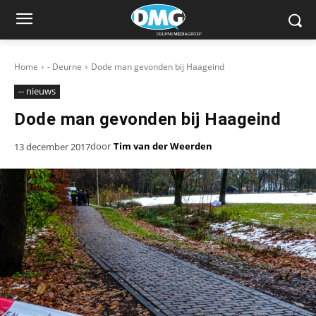
Home
- Deurne
Dode man gevonden bij Haageind
-- nieuws
Dode man gevonden bij Haageind
door
Tim van der Weerden
13 december 2017