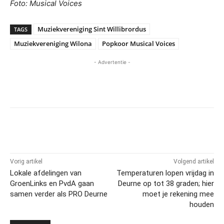
Foto: Musical Voices
Muziekvereniging Sint Willibrordus
TAGS
Muziekvereniging Wilona
Popkoor Musical Voices
- Advertentie -
Vorig artikel
Volgend artikel
Lokale afdelingen van
Temperaturen lopen vrijdag in
GroenLinks en PvdA gaan
Deurne op tot 38 graden; hier
samen verder als PRO Deurne
moet je rekening mee
houden