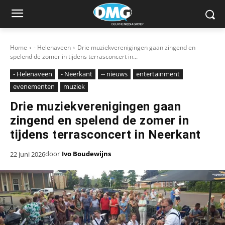
Home
- Helenaveen
Drie muziekverenigingen gaan zingend en
spelend de zomer in tijdens terrasconcert in...
- Helenaveen
- Neerkant
-- nieuws
entertainment
evenementen
muziek
Drie muziekverenigingen gaan
zingend en spelend de zomer in
tijdens terrasconcert in Neerkant
door
Ivo Boudewijns
22 juni 2026