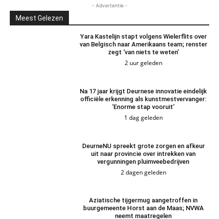
- Advertentie -
Meest Gelezen
Yara Kastelijn stapt volgens Wielerflits over
van Belgisch naar Amerikaans team; renster
zegt ‘van niets te weten’
2 uur geleden
Na 17 jaar krijgt Deurnese innovatie eindelijk
officiële erkenning als kunstmestvervanger:
‘Enorme stap vooruit’
1 dag geleden
DeurneNU spreekt grote zorgen en afkeur
uit naar provincie over intrekken van
vergunningen pluimveebedrijven
2 dagen geleden
Aziatische tijgermug aangetroffen in
buurgemeente Horst aan de Maas; NVWA
neemt maatregelen