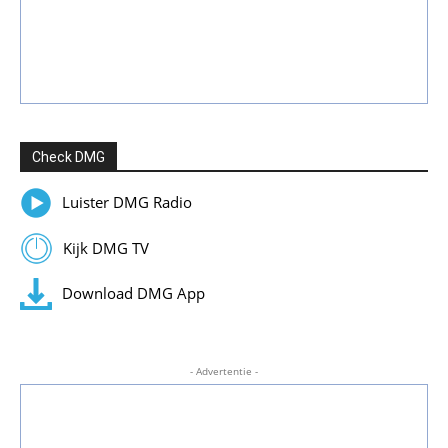
Check DMG
Luister DMG Radio
Kijk DMG TV
Download DMG App
- Advertentie -