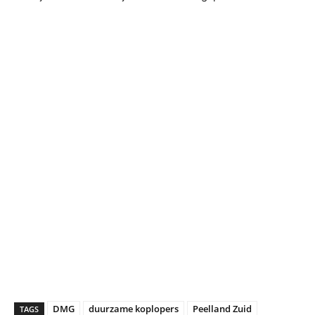
DMG
duurzame koplopers
Peelland Zuid
TAGS