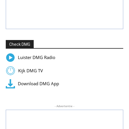
Check DMG
Luister DMG Radio
Kijk DMG TV
Download DMG App
- Advertentie -