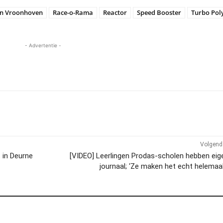
an Vroonhoven
Race-o-Rama
Reactor
Speed Booster
Turbo Pol
- Advertentie -
Volgend 
 in Deurne
[VIDEO] Leerlingen Prodas-scholen hebben eig
journaal; ‘Ze maken het echt helemaal