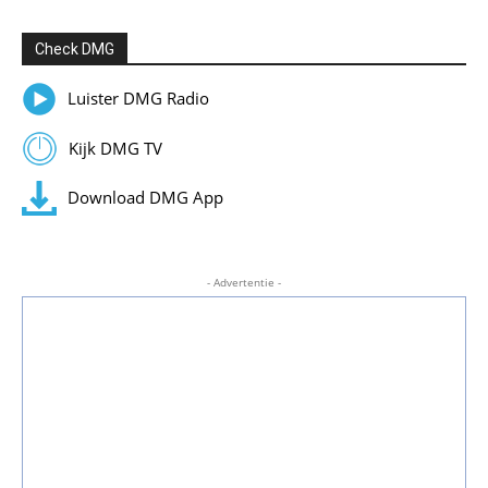
Check DMG
Luister DMG Radio
Kijk DMG TV
Download DMG App
- Advertentie -