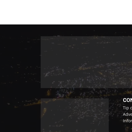
CO
Tip 
Adve
Info