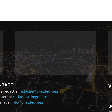
NTACT
V
de redactie:
redactie@dmgdeurne.nl
rteren:
reclame@dmgdeurne.nl
rmatie:
info@dmgdeurne.nl
D