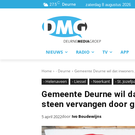
C
27.5
Deurne
zaterdag 8 augustus 2026
NIEUWS
RADIO
TV
APP
Home
- Deurne
Gemeente Deurne wil dat inwoners 
- Helenaveen
- Liessel
- Neerkant
- St. Jozef
Gemeente Deurne wil d
steen vervangen door 
door
Ivo Boudewijns
5 april 2022