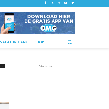
VACATUREBANK
SHOP
ieu
- Advertentie -