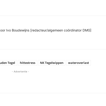
n door Ivo Boudewijns [redacteur/algemeen coördinator DMG]
uden Tegel
hittestress
NK Tegelwippen
wateroverlast
- Advertentie -