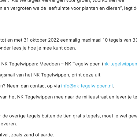
lopen. “Als we tegels vervangen voor groen, voorkomen we
en en vergroten we de leefruimte voor planten en dieren”, legt d
ot en met 31 oktober 2022 eenmalig maximaal 10 tegels van 
ronder lees je hoe je mee kunt doen.
et NK Tegelwippen: Meedoen – NK Tegelwippen (
nk-tegelwippen
gsmail van het NK Tegelwippen, print deze uit.
en? Neem dan contact op via
info@nk-tegelwippen.nl
.
 van het NK Tegelwippen mee naar de milieustraat en lever je t
 de overige tegels buiten de tien gratis tegels, moet je wel g
 leveren.
val, zoals zand of aarde.