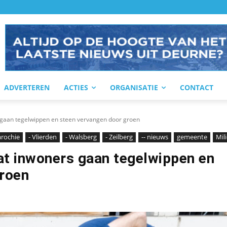
ADVERTEREN
ACTIES
ORGANISATIE
CONTACT
gaan tegelwippen en steen vervangen door groen
parochie
- Vlierden
- Walsberg
- Zeilberg
-- nieuws
gemeente
Mil
at inwoners gaan tegelwippen en
groen