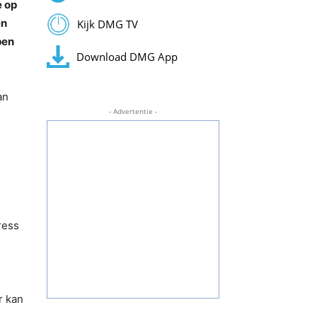
e op
en
Kijk DMG TV
pen
Download DMG App
an
- Advertentie -
ress
r kan