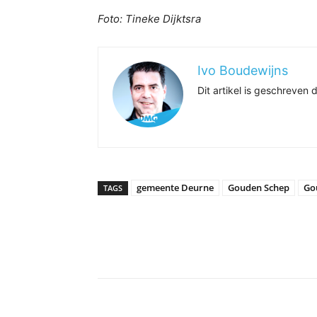
Foto: Tineke Dijktsra
Ivo Boudewijns
Dit artikel is geschreve
gemeente Deurne
Gouden Schep
Go
TAGS
Delen