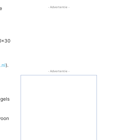
- Advertentie -
e
30×30
.nl
).
- Advertentie -
egels
ewoon