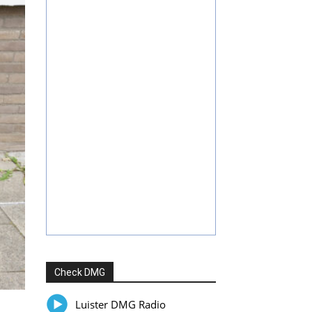
Check DMG
Luister DMG Radio