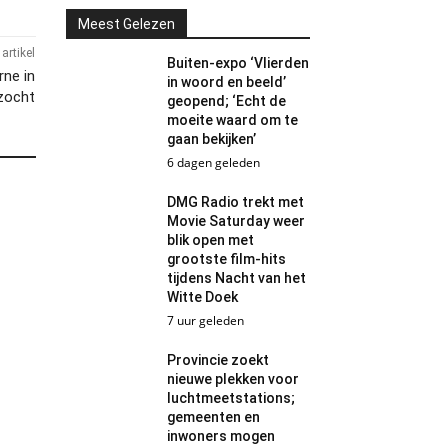
Meest Gelezen
artikel
Buiten-expo ‘Vlierden
ne in
in woord en beeld’
zocht
geopend; ‘Echt de
moeite waard om te
gaan bekijken’
6 dagen geleden
DMG Radio trekt met
Movie Saturday weer
blik open met
grootste film-hits
tijdens Nacht van het
Witte Doek
7 uur geleden
Provincie zoekt
nieuwe plekken voor
luchtmeetstations;
gemeenten en
inwoners mogen