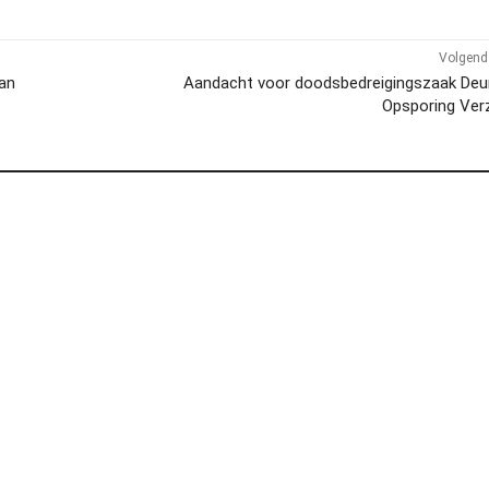
Volgend 
van
Aandacht voor doodsbedreigingszaak Deur
Opsporing Ver