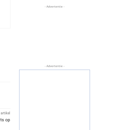
- Advertentie -
- Advertentie -
artikel
ets op