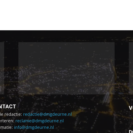
NTACT
V
de redactie:
redactie@dmgdeurne.nl
rteren:
reclame@dmgdeurne.nl
rmatie:
info@dmgdeurne.nl
D