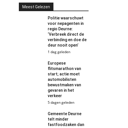
Meest Gelezen
Politie waarschuwt
voor nepagenten in
regio Deurne:
‘Verbreek direct de
verbinding en doe de
deur nooit open’
1 dag geleden
Europese
flitsmarathon van
start; actie moet
automobilisten
bewustmaken van
gevaren in het
verkeer
5 dagen geleden
Gemeente Deurne
telt minder
fastfoodzaken dan