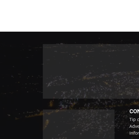
CO
Tip 
Adve
Info