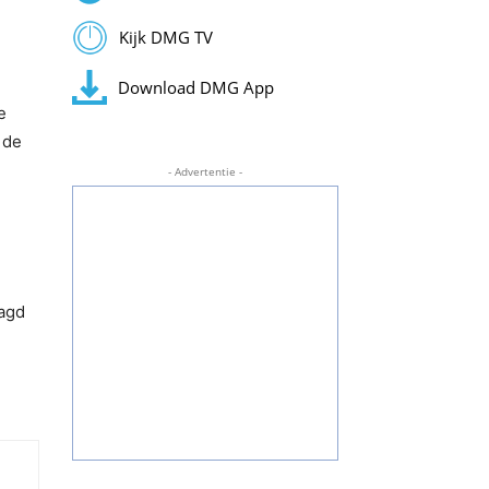
Kijk DMG TV
Download DMG App
e
 de
- Advertentie -
aagd