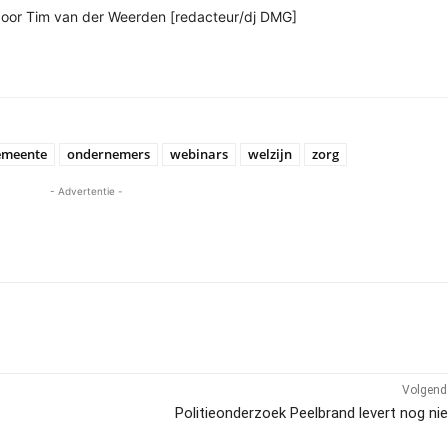
 door Tim van der Weerden [redacteur/dj DMG]
emeente
ondernemers
webinars
welzijn
zorg
- Advertentie -
Volgend 
Politieonderzoek Peelbrand levert nog ni