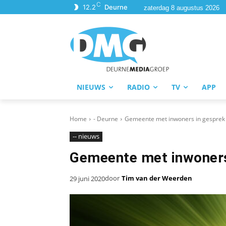
C
12.2
Deurne
zaterdag 8 augustus 2026
NIEUWS
RADIO
TV
APP
Home
- Deurne
Gemeente met inwoners in gesprek
-- nieuws
Gemeente met inwoners
door
Tim van der Weerden
29 juni 2020