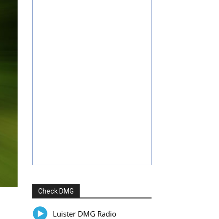
Check DMG
Luister DMG Radio