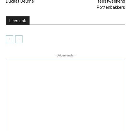
Dukaat Deurne
feestweekend
Pottenbakkers
Lees ook
- Advertentie -