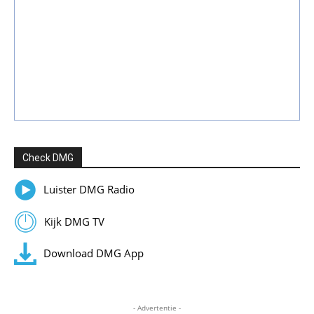
Check DMG
Luister DMG Radio
Kijk DMG TV
Download DMG App
- Advertentie -