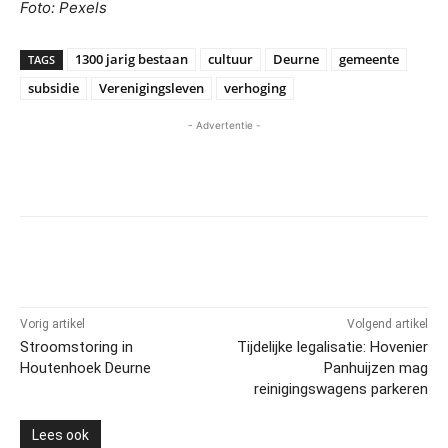
Foto: Pexels
1300 jarig bestaan
cultuur
Deurne
gemeente
TAGS
subsidie
Verenigingsleven
verhoging
- Advertentie -
Vorig artikel
Volgend artikel
Stroomstoring in
Tijdelijke legalisatie: Hovenier
Houtenhoek Deurne
Panhuijzen mag
reinigingswagens parkeren
Lees ook