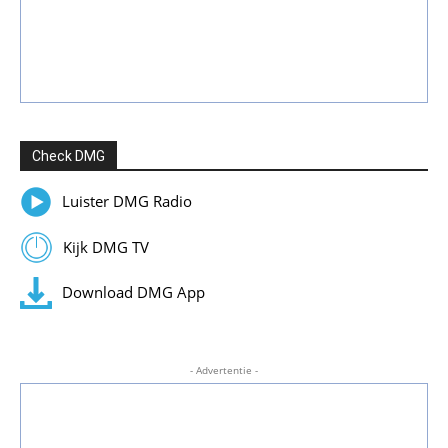
Check DMG
Luister DMG Radio
Kijk DMG TV
Download DMG App
- Advertentie -