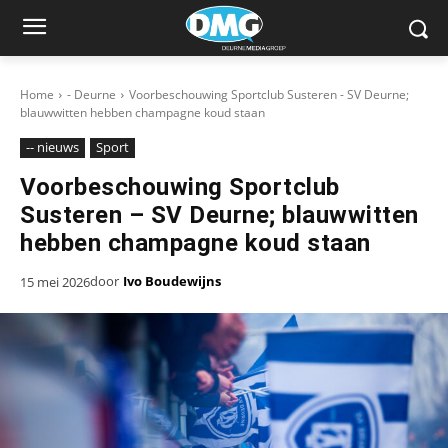
Home
- Deurne
Voorbeschouwing Sportclub Susteren - SV Deurne;
blauwwitten hebben champagne koud staan
-- nieuws
Sport
Voorbeschouwing Sportclub
Susteren – SV Deurne; blauwwitten
hebben champagne koud staan
door
Ivo Boudewijns
15 mei 2026