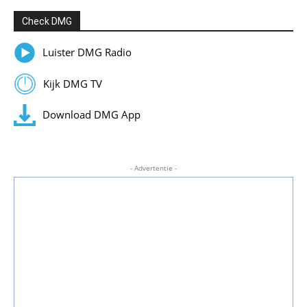
Check DMG
Luister DMG Radio
Kijk DMG TV
Download DMG App
- Advertentie -