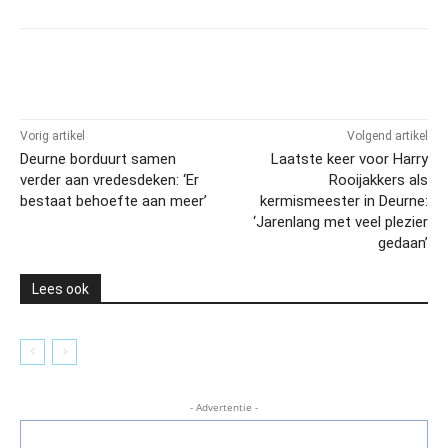
Vorig artikel
Volgend artikel
Deurne borduurt samen
Laatste keer voor Harry
verder aan vredesdeken: ‘Er
Rooijakkers als
bestaat behoefte aan meer’
kermismeester in Deurne:
‘Jarenlang met veel plezier
gedaan’
Lees ook
- Advertentie -