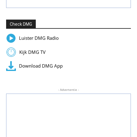
Check DMG
Luister DMG Radio
Kijk DMG TV
Download DMG App
- Advertentie -