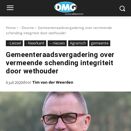
Home
- Deurne
Gemeenteraadsvergadering over vermeende
schending integriteit door wethouder
- Liessel
- Neerkant
-- nieuws
Agrarisch
gemeente
Gemeenteraadsvergadering over
vermeende schending integriteit
door wethouder
door
Tim van der Weerden
6 juli 2020