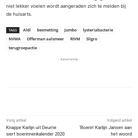
niet lekker voelen wordt aangeraden zich te melden bij
de huisarts.
Aldi
besmetting
Jumbo
lysteriabacterie
TAGS
NVWA
Offerman aalsmeer
RIVM
Sligro
terugroepactie
- Advertentie -
Vorig artikel
Volgend artikel
Knappe Karlijn uit Deurne
‘Boerin’ Karlijn Jansen aan
siert boerinnenkalender 2020
het woord