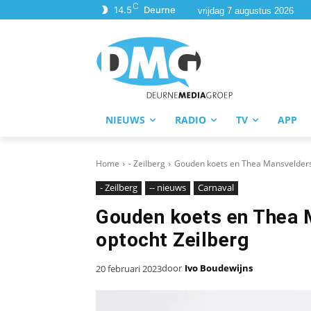
C
14.5
Deurne
vrijdag 7 augustus 2026
NIEUWS
RADIO
TV
APP
Home
- Zeilberg
Gouden koets en Thea Mansvelders o
- Zeilberg
-- nieuws
Carnaval
Gouden koets en Thea M
optocht Zeilberg
door
Ivo Boudewijns
20 februari 2023