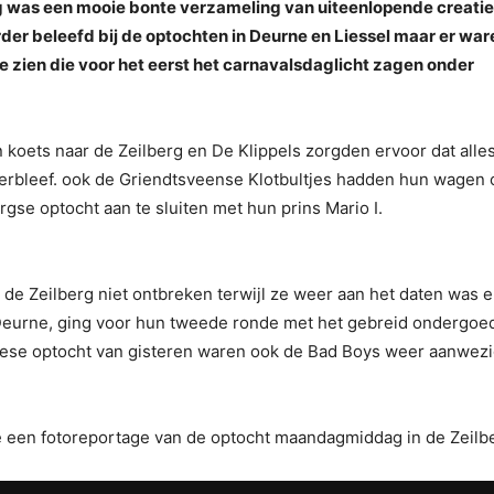
was een mooie bonte verzameling van uiteenlopende creatie
der beleefd bij de optochten in Deurne en Liessel maar er war
zien die voor het eerst het carnavalsdaglicht zagen onder
koets naar de Zeilberg en De Klippels zorgden ervoor dat alle
rbleef. ook de Griendtsveense Klotbultjes hadden hun wagen 
gse optocht aan te sluiten met hun prins Mario I.
 de Zeilberg niet ontbreken terwijl ze weer aan het daten was 
 Deurne, ging voor hun tweede ronde met het gebreid ondergoe
rnese optocht van gisteren waren ook de Bad Boys weer aanwez
 een fotoreportage van de optocht maandagmiddag in de Zeilb