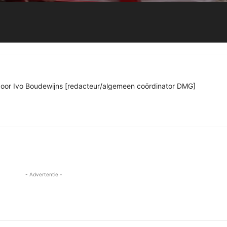
n door Ivo Boudewijns [redacteur/algemeen coördinator DMG]
- Advertentie -