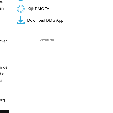
s.
en
Kijk DMG TV
Download DMG App
s
- Advertentie -
over
en de
d en
ig
erg.