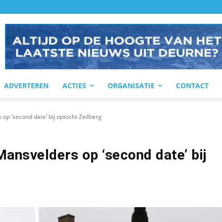
ADVERTEREN
ACTIES
ORGANISATIE
CONTACT
p ‘second date’ bij optocht Zeilberg
ansvelders op ‘second date’ bij