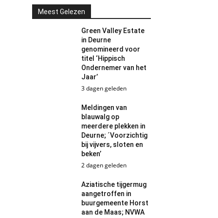
Meest Gelezen
Green Valley Estate
in Deurne
genomineerd voor
titel ‘Hippisch
Ondernemer van het
Jaar’
3 dagen geleden
Meldingen van
blauwalg op
meerdere plekken in
Deurne; ´Voorzichtig
bij vijvers, sloten en
beken’
2 dagen geleden
Aziatische tijgermug
aangetroffen in
buurgemeente Horst
aan de Maas; NVWA