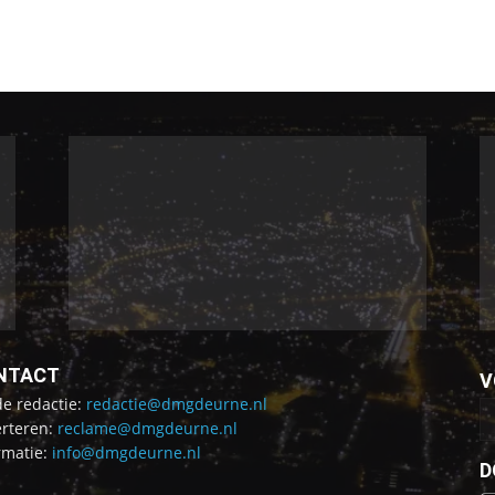
NTACT
V
de redactie:
redactie@dmgdeurne.nl
rteren:
reclame@dmgdeurne.nl
rmatie:
info@dmgdeurne.nl
D