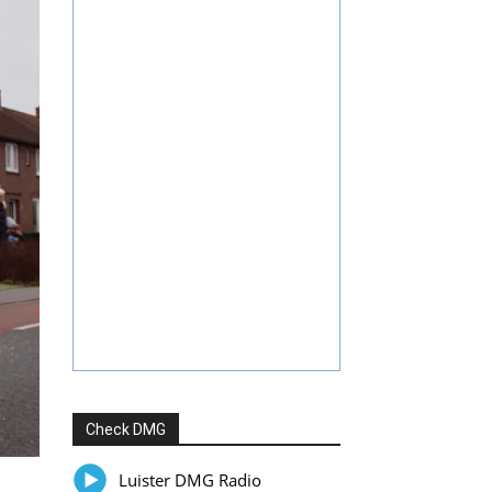
Check DMG
Luister DMG Radio