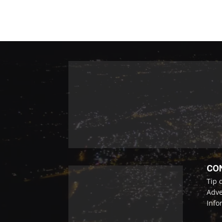
CO
Tip 
Adve
Info