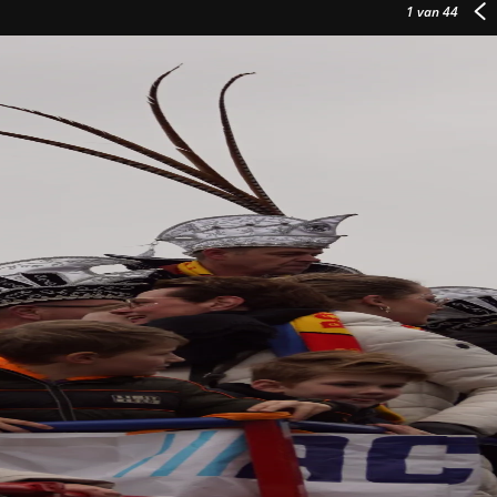
1
van 44