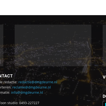
NTACT
V
de redactie:
redactie@dmgdeurne.nl
rteren:
reclame@dmgdeurne.nl
rmatie:
info@dmgdeurne.nl
D
foon studio: 0493-227227