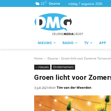
C
22
Deurne
vrijdag 7 augustus 2026
NIEUWS
RADIO
TV
APP
Home
- Deurne
Groen licht voor Zomerse Terrasco
-- nieuws
Ondernemers
Groen licht voor Zome
door
Tim van der Weerden
3 juli 2021