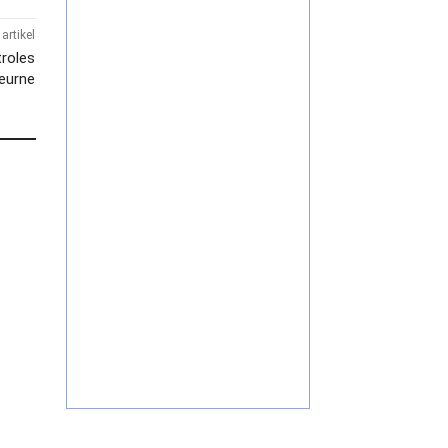
artikel
troles
Deurne