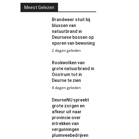
Meest Gelezen
Brandweer stuit bij
blussen van
natuurbrand in
Deurnese bossen op
sporen van bewoning
2 dagen geleden
Rookwolken van
grote natuurbrand in
Oostrum tot in
Deurne te zien
4 dagen geleden
DeurneNU spreekt
grote zorgen en
afkeur uit naar
provincie over
intrekken van
vergunningen
pluimveebedrijven