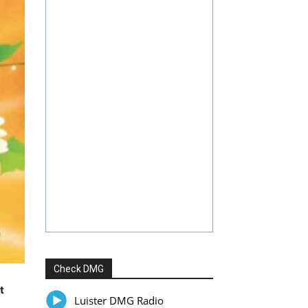
Check DMG
t
Luister DMG Radio