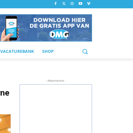
VACATUREBANK
SHOP
- Advertentie -
rne