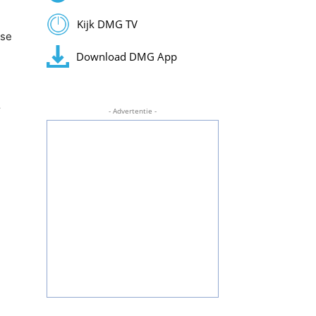
Kijk DMG TV
rse
Download DMG App
r
- Advertentie -