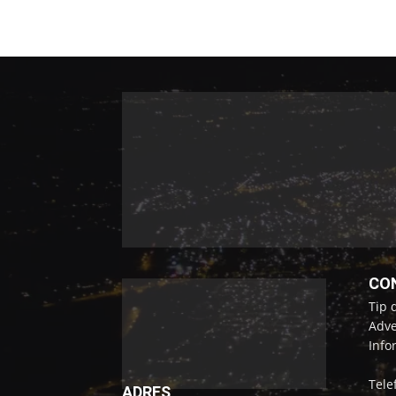
CO
Tip 
Adve
Info
Tele
ADRES