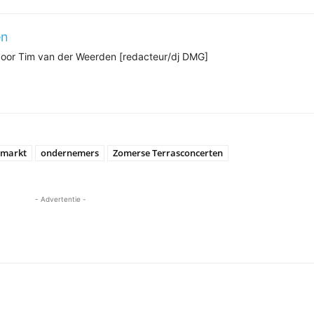
en
 door Tim van der Weerden [redacteur/dj DMG]
markt
ondernemers
Zomerse Terrasconcerten
- Advertentie -