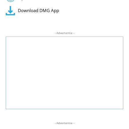
Download DMG App
- Advertentie -
- Advertentie -