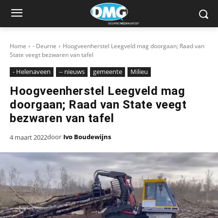
Home
- Deurne
Hoogveenherstel Leegveld mag doorgaan; Raad van
State veegt bezwaren van tafel
- Helenaveen
-- nieuws
gemeente
Milieu
Hoogveenherstel Leegveld mag
doorgaan; Raad van State veegt
bezwaren van tafel
door
Ivo Boudewijns
4 maart 2022