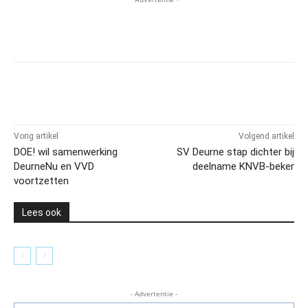
Vorig artikel
Volgend artikel
DOE! wil samenwerking
SV Deurne stap dichter bij
DeurneNu en VVD
deelname KNVB-beker
voortzetten
Lees ook
- Advertentie -