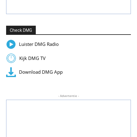
Check DMG
Luister DMG Radio
Kijk DMG TV
Download DMG App
- Advertentie -