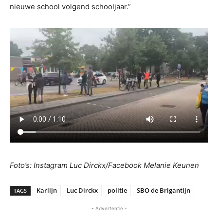
nieuwe school volgend schooljaar.”
Foto’s: Instagram Luc Dirckx/Facebook Melanie Keunen
Karlijn
Luc Dirckx
politie
SBO de Brigantijn
TAGS
- Advertentie -