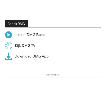
Check DMG
Luister DMG Radio
Kijk DMG TV
Download DMG App
- Advertentie -