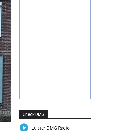
Check DMG
Luister DMG Radio