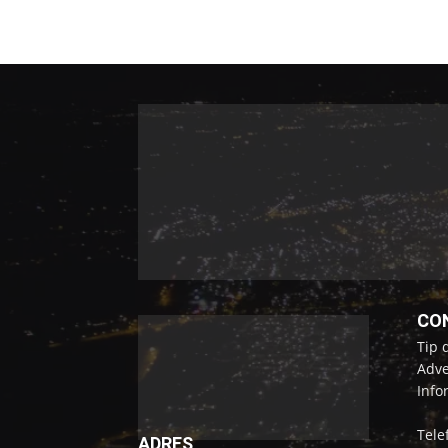
CO
Tip 
Adve
Info
Tele
ADRES