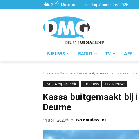
C
22
Deurne
vrijdag 7 augustus 2026
NIEUWS
RADIO
TV
APP
Home
- Deurne
Kassa buitgemaakt bij inbraak in c
- St. Jozefparochie
-- nieuws
112 Nieuws
Kassa buitgemaakt bij i
Deurne
door
Ivo Boudewijns
11 april 2023