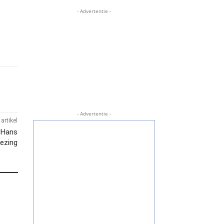
- Advertentie -
- Advertentie -
artikel
; Hans
lezing