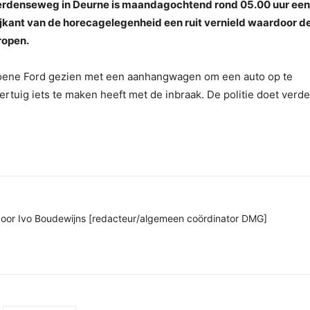
 Vlierdenseweg in Deurne is maandagochtend rond 05.00 uur een
ijkant van de horecagelegenheid een ruit vernield waardoor d
ropen.
 groene Ford gezien met een aanhangwagen om een auto op te
oertuig iets te maken heeft met de inbraak. De politie doet verde
n door Ivo Boudewijns [redacteur/algemeen coördinator DMG]