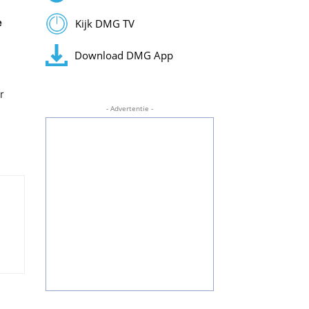
e
Kijk DMG TV
Download DMG App
r
- Advertentie -