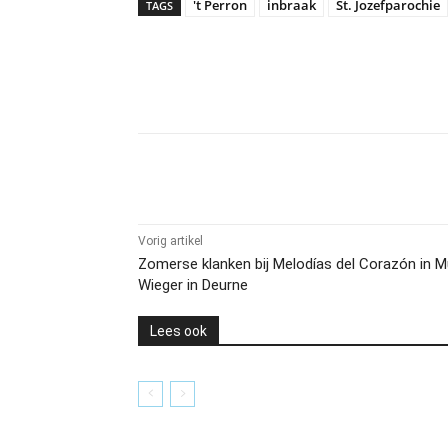
't Perron
inbraak
St. Jozefparochie
TAGS
Delen
Vorig artikel
Zomerse klanken bij Melodías del Corazón in
Wieger in Deurne
Lees ook