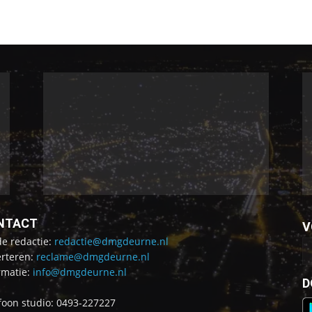
NTACT
V
de redactie:
redactie@dmgdeurne.nl
rteren:
reclame@dmgdeurne.nl
rmatie:
info@dmgdeurne.nl
D
foon studio: 0493-227227