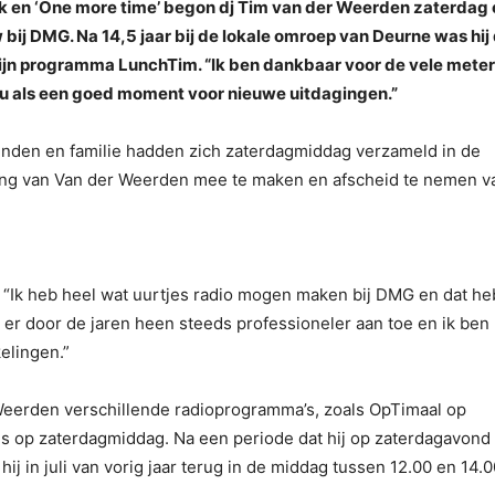
nk en ‘One more time’ begon dj Tim van der Weerden zaterdag
w bij DMG. Na 14,5 jaar bij de lokale omroep van Deurne was hij 
ijn programma LunchTim. “Ik ben dankbaar voor de vele meter
nu als een goed moment voor nieuwe uitdagingen.”
enden en familie hadden zich zaterdagmiddag verzameld in de
ing van Van der Weerden mee te maken en afscheid te nemen v
 “Ik heb heel wat uurtjes radio mogen maken bij DMG en dat he
g er door de jaren heen steeds professioneler aan toe en ik ben b
elingen.”
eerden verschillende radioprogramma’s, zoals OpTimaal op
 op zaterdagmiddag. Na een periode dat hij op zaterdagavond
j in juli van vorig jaar terug in de middag tussen 12.00 en 14.0