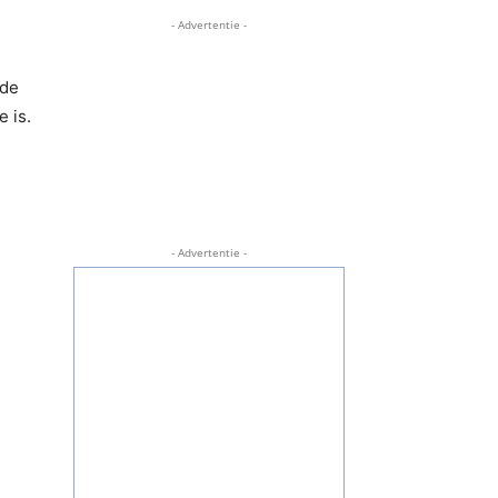
- Advertentie -
 de
 is.
- Advertentie -