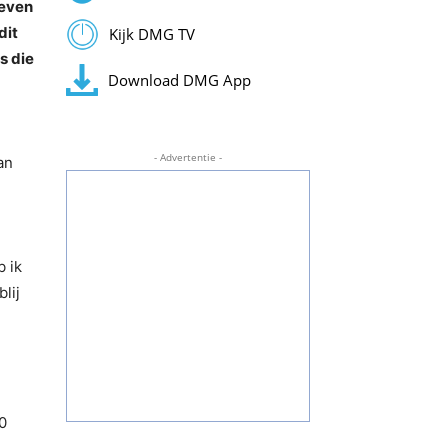
 even
dit
Kijk DMG TV
s die
Download DMG App
- Advertentie -
an
b ik
lij
0