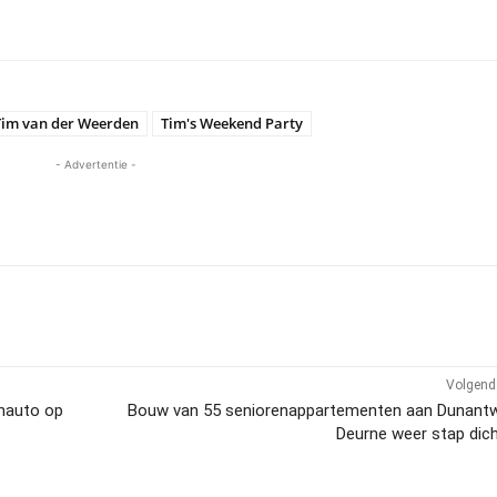
Tim van der Weerden
Tim's Weekend Party
- Advertentie -
Volgend 
enauto op
Bouw van 55 seniorenappartementen aan Dunantw
Deurne weer stap dich