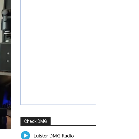
Check DMG
Luister DMG Radio