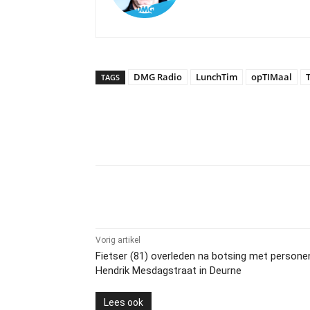
DMG Radio
LunchTim
opTIMaal
TAGS
Delen
Vorig artikel
Fietser (81) overleden na botsing met person
Hendrik Mesdagstraat in Deurne
Lees ook