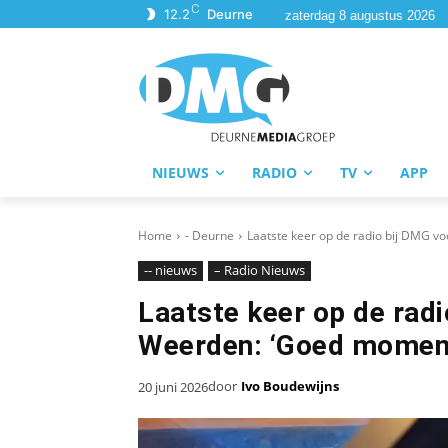
C
12.2
Deurne
zaterdag 8 augustus 2026
NIEUWS
RADIO
TV
APP
Home
- Deurne
Laatste keer op de radio bij DMG voo
-- nieuws
– Radio Nieuws
Laatste keer op de radi
Weerden: ‘Goed moment
door
Ivo Boudewijns
20 juni 2026