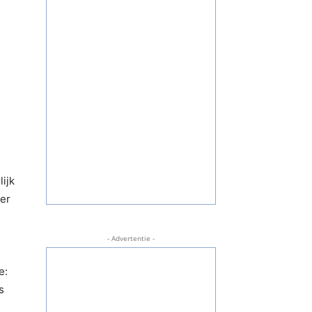
lijk
der
- Advertentie -
e:
s