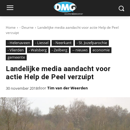
Home
- Deurne
Landelijke media aandacht voor actie Help de Peel
verzuipt
- Helenaveen
- Liessel
- Neerkant
- St. Jozefparochie
- Vlierden
- Walsberg
- Zeilberg
-- nieuws
economie
gemeente
Landelijke media aandacht voor
actie Help de Peel verzuipt
door
Tim van der Weerden
30 november 2018